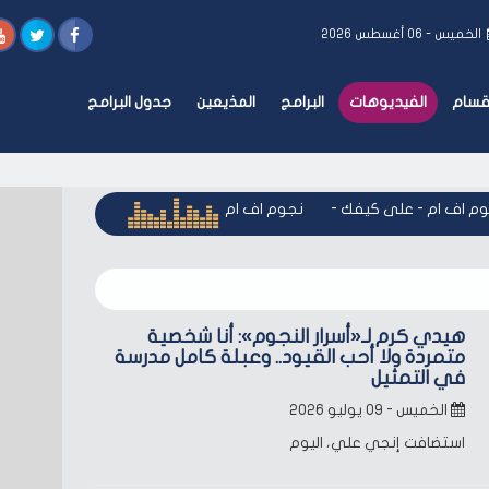
الخميس - ٠٦ أغسطس ٢٠٢٦
أقسام
الفيديوهات
البرامج
المذيعين
جدول البرامج
 اف ام - على كيفك
-
نجوم اف ام - على كيفك
-
نجوم اف ام - عل
هيدي كرم لـ«أسرار النجوم»: أنا شخصية
متمردة ولا أحب القيود.. وعبلة كامل مدرسة
في التمثيل
الخميس - ٠٩ يوليو ٢٠٢٦
استضافت إنجي علي، اليوم