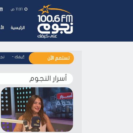
11:31 ص
الرئيسية
ال
نجوم اف ام - على كيفك
-
نجوم
تستمع الآن
أسرار النجوم