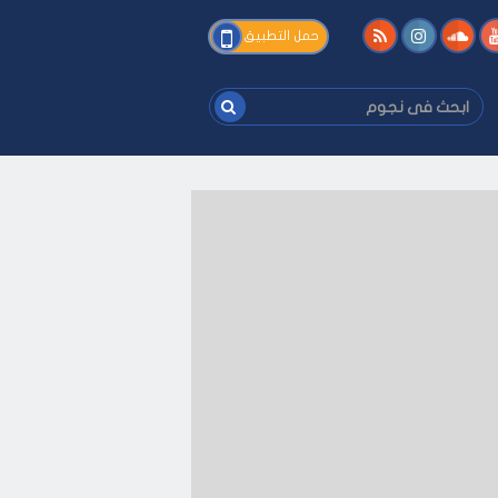
فى
حمل التطبيق
نجوم
ابحث
فى
نجوم
ى كيفك
-