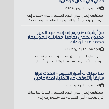
دوري في «هي فوضى»
الخميس - ١٨ يونيو ٢٠٢٦
استضافت إنجي علي، اليوم الخميس، على «نجوم إف
إم»، عبر برنامج «أسرار النجوم»، الفنانة صفوة للحديث
من أرشيف «نجوم إف.إم».. عبد العزيز
مخيون يحكي تفاصيل مقابلته للموسيقار
محمد عبد الوهاب
الجمعة - ١٢ يونيو ٢٠٢٦
قدّم الفنان القدير الراحل عبد العزيز مخيون شخصية
موسيقار الأجيال محمد عبد الوهاب في 5 أعمال
صبا مبارك لـ«أسرار النجوم»: اتخذت قرارًا
سابقا بالتوقف عن التمثيل لمدة عامين
الخميس - ١١ يونيو ٢٠٢٦
استضافت إنجي علي، اليوم الخميس، الفنانة صبا مبارك
في برنامج «أسرار النجوم» عبر «نجوم إف إم»،