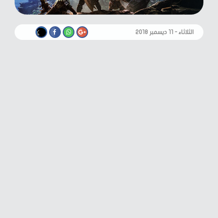
الثلاثاء - ١١ ديسمبر ٢٠١٨