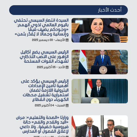
أحدث الأخبار
السيدة انتصار السيسي تحتفي
باليوم العالمي لذوي الهمم:
«وجودكم يضيف قيمًا
وإنسانية وجمالًا لا يُقدّر بثمن»
الأربعاء - ٠٣ ديسمبر ٢٠٢٥
الرئيس السيسي يضع أكاليل
الزهور على النصب التذكاري
لشهداء القوات المسلحة
الأحد - ٠٥ أكتوبر ٢٠٢٥
الرئيس السيسي يؤكد على
أهمية تأمين الإمدادات
البترولية اللازمة لضمان
استمرارية تشغيل محطات
الكهرباء دون انقطاع
السبت - ٠٤ أكتوبر ٢٠٢٥
وزارتا «الصحة والتعليم»: مرض
«اليد والقدم والفم» حالة
فيروسية خفيفة.. ولا داعي
لإغلاق الفصول أو المدارس