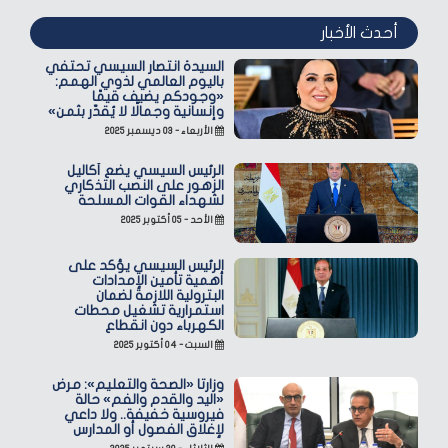
أحدث الأخبار
السيدة انتصار السيسي تحتفي
باليوم العالمي لذوي الهمم:
«وجودكم يضيف قيمًا
وإنسانية وجمالًا لا يُقدّر بثمن»
الأربعاء - ٠٣ ديسمبر ٢٠٢٥
الرئيس السيسي يضع أكاليل
الزهور على النصب التذكاري
لشهداء القوات المسلحة
الأحد - ٠٥ أكتوبر ٢٠٢٥
الرئيس السيسي يؤكد على
أهمية تأمين الإمدادات
البترولية اللازمة لضمان
استمرارية تشغيل محطات
الكهرباء دون انقطاع
السبت - ٠٤ أكتوبر ٢٠٢٥
وزارتا «الصحة والتعليم»: مرض
«اليد والقدم والفم» حالة
فيروسية خفيفة.. ولا داعي
لإغلاق الفصول أو المدارس