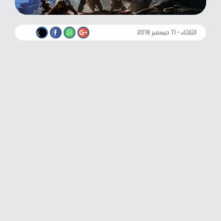
الثلاثاء - ١١ ديسمبر ٢٠١٨