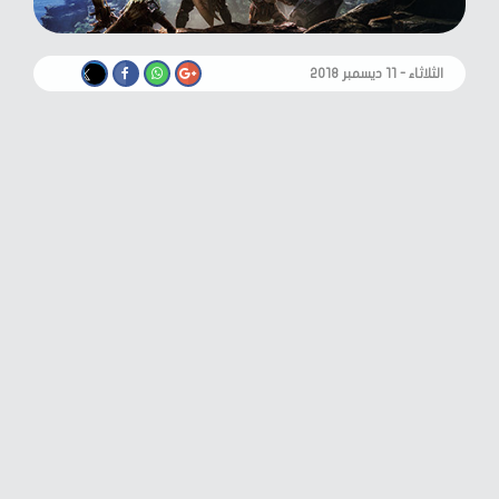
الثلاثاء - ١١ ديسمبر ٢٠١٨