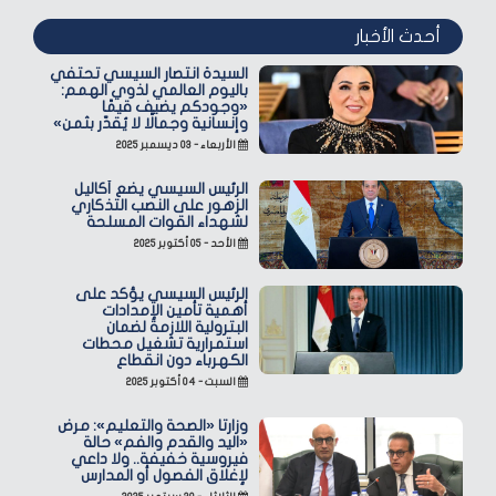
أحدث الأخبار
السيدة انتصار السيسي تحتفي
باليوم العالمي لذوي الهمم:
«وجودكم يضيف قيمًا
وإنسانية وجمالًا لا يُقدّر بثمن»
الأربعاء - ٠٣ ديسمبر ٢٠٢٥
الرئيس السيسي يضع أكاليل
الزهور على النصب التذكاري
لشهداء القوات المسلحة
الأحد - ٠٥ أكتوبر ٢٠٢٥
الرئيس السيسي يؤكد على
أهمية تأمين الإمدادات
البترولية اللازمة لضمان
استمرارية تشغيل محطات
الكهرباء دون انقطاع
السبت - ٠٤ أكتوبر ٢٠٢٥
وزارتا «الصحة والتعليم»: مرض
«اليد والقدم والفم» حالة
فيروسية خفيفة.. ولا داعي
لإغلاق الفصول أو المدارس