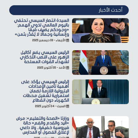
أحدث الأخبار
السيدة انتصار السيسي تحتفي
باليوم العالمي لذوي الهمم:
«وجودكم يضيف قيمًا
وإنسانية وجمالًا لا يُقدّر بثمن»
الأربعاء - ٠٣ ديسمبر ٢٠٢٥
الرئيس السيسي يضع أكاليل
الزهور على النصب التذكاري
لشهداء القوات المسلحة
الأحد - ٠٥ أكتوبر ٢٠٢٥
الرئيس السيسي يؤكد على
أهمية تأمين الإمدادات
البترولية اللازمة لضمان
استمرارية تشغيل محطات
الكهرباء دون انقطاع
السبت - ٠٤ أكتوبر ٢٠٢٥
وزارتا «الصحة والتعليم»: مرض
«اليد والقدم والفم» حالة
فيروسية خفيفة.. ولا داعي
لإغلاق الفصول أو المدارس