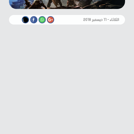
الثلاثاء - ١١ ديسمبر ٢٠١٨