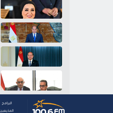
البرامج
المذيعين