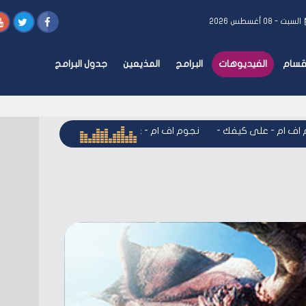
السبت - ٠٨ أغسطس ٢٠٢٦
أقسام
الفيديوهات
البرامج
المذيعين
جدول البرامج
 ام - على كيفك
-
نجوم اف ام - على كيفك
-
نجوم اف ام - على ك