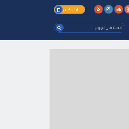
فى
حمل التطبيق
نجوم
ابحث
فى
نجوم
يفك
-