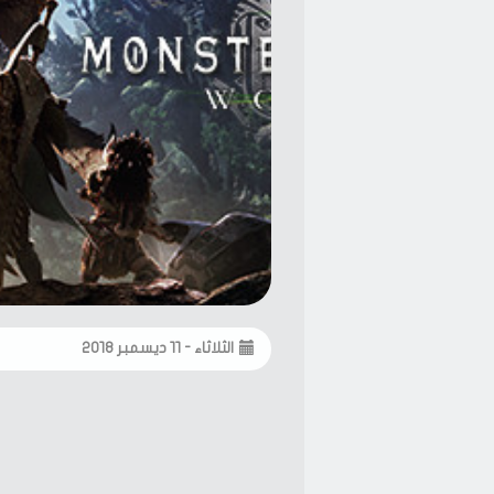
الثلاثاء - ١١ ديسمبر ٢٠١٨