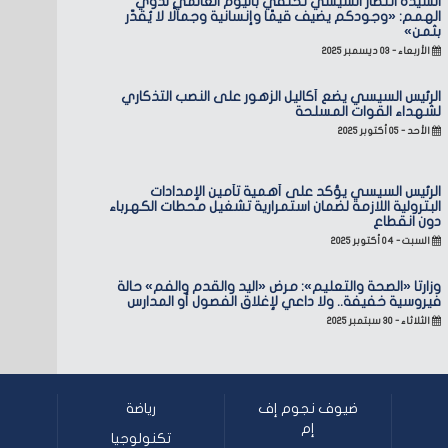
السيدة انتصار السيسي تحتفي باليوم العالمي لذوي
الهمم: «وجودكم يضيف قيمًا وإنسانية وجمالًا لا يُقدّر
بثمن»
الأربعاء - ٠٣ ديسمبر ٢٠٢٥
الرئيس السيسي يضع أكاليل الزهور على النصب التذكاري
لشهداء القوات المسلحة
الأحد - ٠٥ أكتوبر ٢٠٢٥
الرئيس السيسي يؤكد على أهمية تأمين الإمدادات
البترولية اللازمة لضمان استمرارية تشغيل محطات الكهرباء
دون انقطاع
السبت - ٠٤ أكتوبر ٢٠٢٥
وزارتا «الصحة والتعليم»: مرض «اليد والقدم والفم» حالة
فيروسية خفيفة.. ولا داعي لإغلاق الفصول أو المدارس
الثلاثاء - ٣٠ سبتمبر ٢٠٢٥
ضيوف نجوم إف
رياضة
إم
تكنولوجيا