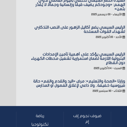
السيدة انتصار السيسي تحتفي باليوم العالمي لذوي
الهمم: «وجودكم يضيف قيمًا وإنسانية وجمالًا لا يُقدّر
بثمن»
الأربعاء - ٠٣ ديسمبر ٢٠٢٥
الرئيس السيسي يضع أكاليل الزهور على النصب التذكاري
لشهداء القوات المسلحة
الأحد - ٠٥ أكتوبر ٢٠٢٥
الرئيس السيسي يؤكد على أهمية تأمين الإمدادات
البترولية اللازمة لضمان استمرارية تشغيل محطات الكهرباء
دون انقطاع
السبت - ٠٤ أكتوبر ٢٠٢٥
وزارتا «الصحة والتعليم»: مرض «اليد والقدم والفم» حالة
فيروسية خفيفة.. ولا داعي لإغلاق الفصول أو المدارس
الثلاثاء - ٣٠ سبتمبر ٢٠٢٥
ضيوف نجوم إف
رياضة
إم
تكنولوجيا