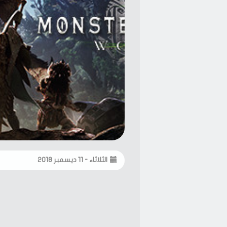
الثلاثاء - ١١ ديسمبر ٢٠١٨