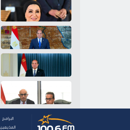
البرامج
المذيعين