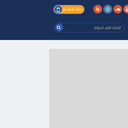
فى
حمل التطبيق
نجوم
ابحث
فى
نجوم
ك
-