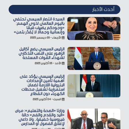
أحدث الأخبار
السيدة انتصار السيسي تحتفي
باليوم العالمي لذوي الهمم:
«وجودكم يضيف قيمًا
وإنسانية وجمالًا لا يُقدّر بثمن»
الأربعاء - ٠٣ ديسمبر ٢٠٢٥
الرئيس السيسي يضع أكاليل
الزهور على النصب التذكاري
لشهداء القوات المسلحة
الأحد - ٠٥ أكتوبر ٢٠٢٥
الرئيس السيسي يؤكد على
أهمية تأمين الإمدادات
البترولية اللازمة لضمان
استمرارية تشغيل محطات
الكهرباء دون انقطاع
السبت - ٠٤ أكتوبر ٢٠٢٥
وزارتا «الصحة والتعليم»: مرض
«اليد والقدم والفم» حالة
فيروسية خفيفة.. ولا داعي
لإغلاق الفصول أو المدارس