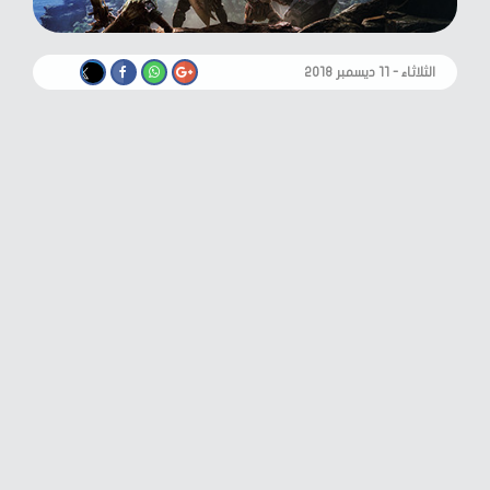
الثلاثاء - ١١ ديسمبر ٢٠١٨