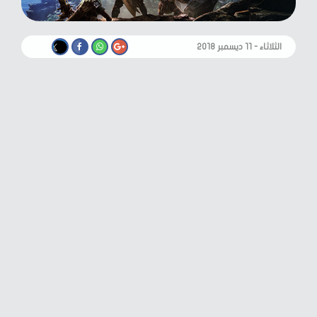
الثلاثاء - ١١ ديسمبر ٢٠١٨