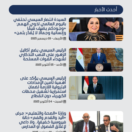
أحدث الأخبار
السيدة انتصار السيسي تحتفي
باليوم العالمي لذوي الهمم:
«وجودكم يضيف قيمًا
وإنسانية وجمالًا لا يُقدّر بثمن»
الأربعاء - ٠٣ ديسمبر ٢٠٢٥
الرئيس السيسي يضع أكاليل
الزهور على النصب التذكاري
لشهداء القوات المسلحة
الأحد - ٠٥ أكتوبر ٢٠٢٥
الرئيس السيسي يؤكد على
أهمية تأمين الإمدادات
البترولية اللازمة لضمان
استمرارية تشغيل محطات
الكهرباء دون انقطاع
السبت - ٠٤ أكتوبر ٢٠٢٥
وزارتا «الصحة والتعليم»: مرض
«اليد والقدم والفم» حالة
فيروسية خفيفة.. ولا داعي
لإغلاق الفصول أو المدارس