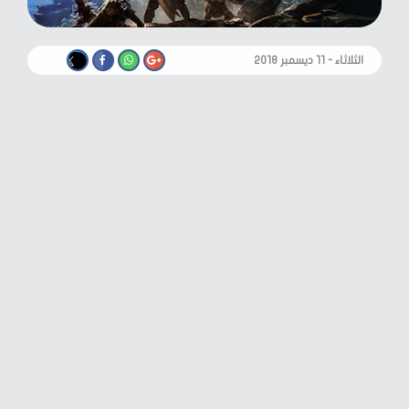
الثلاثاء - ١١ ديسمبر ٢٠١٨