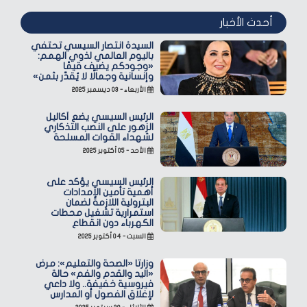
أحدث الأخبار
السيدة انتصار السيسي تحتفي
باليوم العالمي لذوي الهمم:
«وجودكم يضيف قيمًا
وإنسانية وجمالًا لا يُقدّر بثمن»
الأربعاء - ٠٣ ديسمبر ٢٠٢٥
الرئيس السيسي يضع أكاليل
الزهور على النصب التذكاري
لشهداء القوات المسلحة
الأحد - ٠٥ أكتوبر ٢٠٢٥
الرئيس السيسي يؤكد على
أهمية تأمين الإمدادات
البترولية اللازمة لضمان
استمرارية تشغيل محطات
الكهرباء دون انقطاع
السبت - ٠٤ أكتوبر ٢٠٢٥
وزارتا «الصحة والتعليم»: مرض
«اليد والقدم والفم» حالة
فيروسية خفيفة.. ولا داعي
لإغلاق الفصول أو المدارس