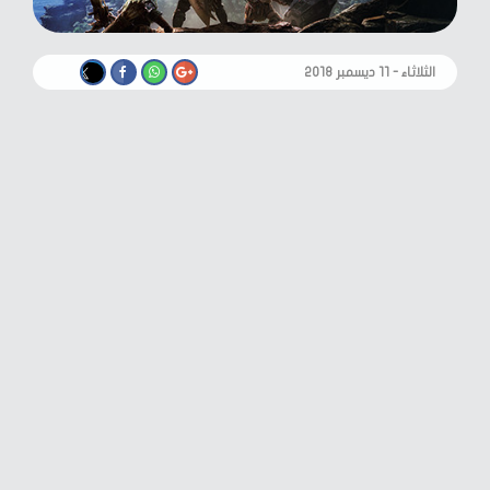
الثلاثاء - ١١ ديسمبر ٢٠١٨