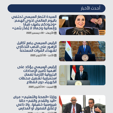
أحدث الأخبار
السيدة انتصار السيسي تحتفي
باليوم العالمي لذوي الهمم:
«وجودكم يضيف قيمًا
وإنسانية وجمالًا لا يُقدّر بثمن»
الأربعاء - ٠٣ ديسمبر ٢٠٢٥
الرئيس السيسي يضع أكاليل
الزهور على النصب التذكاري
لشهداء القوات المسلحة
الأحد - ٠٥ أكتوبر ٢٠٢٥
الرئيس السيسي يؤكد على
أهمية تأمين الإمدادات
البترولية اللازمة لضمان
استمرارية تشغيل محطات
الكهرباء دون انقطاع
السبت - ٠٤ أكتوبر ٢٠٢٥
وزارتا «الصحة والتعليم»: مرض
«اليد والقدم والفم» حالة
فيروسية خفيفة.. ولا داعي
لإغلاق الفصول أو المدارس