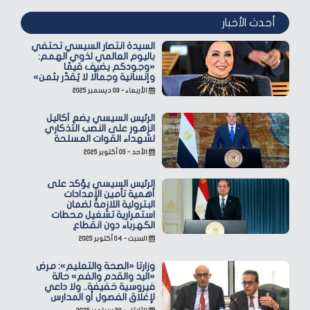
أحدث الأخبار
السيدة انتصار السيسي تحتفي
باليوم العالمي لذوي الهمم:
«وجودكم يضيف قيمًا
وإنسانية وجمالًا لا يُقدّر بثمن»
الأربعاء - ٠٣ ديسمبر ٢٠٢٥
الرئيس السيسي يضع أكاليل
الزهور على النصب التذكاري
لشهداء القوات المسلحة
الأحد - ٠٥ أكتوبر ٢٠٢٥
الرئيس السيسي يؤكد على
أهمية تأمين الإمدادات
البترولية اللازمة لضمان
استمرارية تشغيل محطات
الكهرباء دون انقطاع
السبت - ٠٤ أكتوبر ٢٠٢٥
وزارتا «الصحة والتعليم»: مرض
«اليد والقدم والفم» حالة
فيروسية خفيفة.. ولا داعي
لإغلاق الفصول أو المدارس