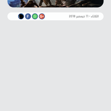
الثلاثاء - ١١ ديسمبر ٢٠١٨