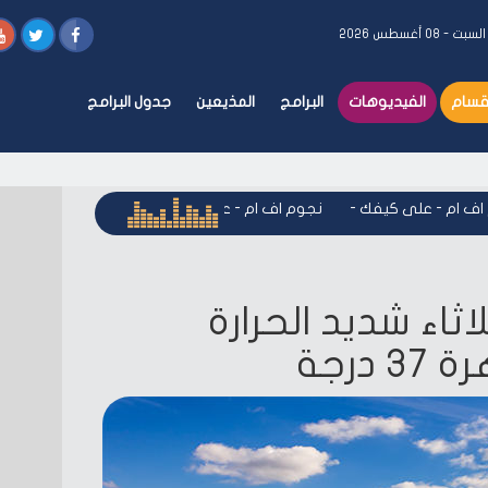
لسبت - ٠٨ أغسطس ٢٠٢٦
أقسام
الفيديوهات
البرامج
المذيعين
جدول البرامج
ام - على كيفك
-
نجوم اف ام - على كيفك
-
نجوم اف ام - على كي
اثاء شديد الحرارة
درجة