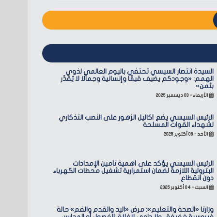
السيدة انتصار السيسي تحتفي باليوم العالمي لذوي
الهمم: «وجودكم يضيف قيمًا وإنسانية وجمالًا لا يُقدّر
بثمن»
الأربعاء - ٠٣ ديسمبر ٢٠٢٥
الرئيس السيسي يضع أكاليل الزهور على النصب التذكاري
لشهداء القوات المسلحة
الأحد - ٠٥ أكتوبر ٢٠٢٥
الرئيس السيسي يؤكد على أهمية تأمين الإمدادات
البترولية اللازمة لضمان استمرارية تشغيل محطات الكهرباء
دون انقطاع
السبت - ٠٤ أكتوبر ٢٠٢٥
وزارتا «الصحة والتعليم»: مرض «اليد والقدم والفم» حالة
فيروسية خفيفة.. ولا داعي لإغلاق الفصول أو المدارس