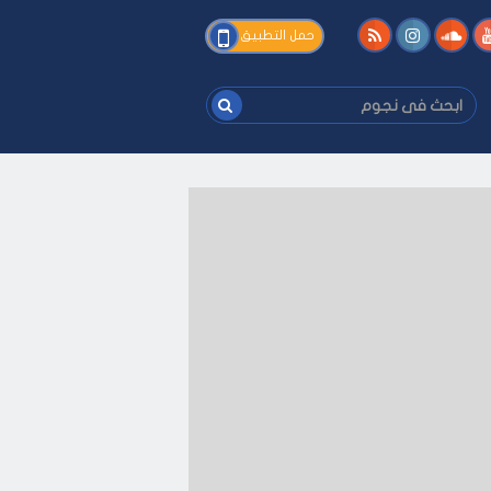
فى
حمل التطبيق
نجوم
ابحث
فى
نجوم
فك
-