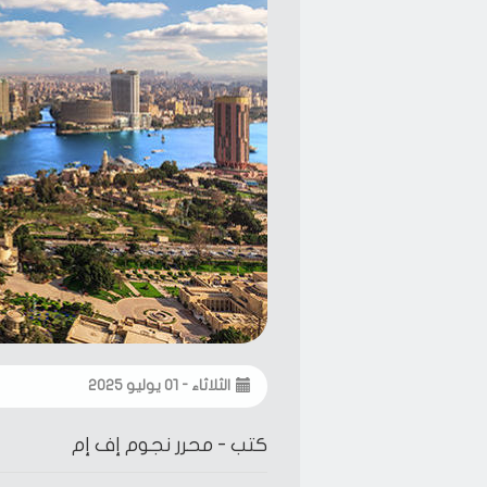
الثلاثاء - ٠١ يوليو ٢٠٢٥
كتب -
محرر نجوم إف إم