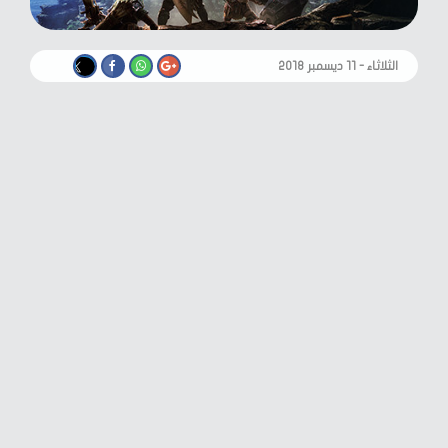
الثلاثاء - ١١ ديسمبر ٢٠١٨