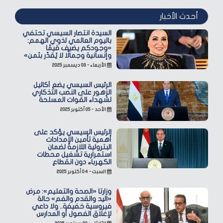
أحدث الأخبار
السيدة انتصار السيسي تحتفي
باليوم العالمي لذوي الهمم:
«وجودكم يضيف قيمًا
وإنسانية وجمالًا لا يُقدّر بثمن»
الأربعاء - ٠٣ ديسمبر ٢٠٢٥
الرئيس السيسي يضع أكاليل
الزهور على النصب التذكاري
لشهداء القوات المسلحة
الأحد - ٠٥ أكتوبر ٢٠٢٥
الرئيس السيسي يؤكد على
أهمية تأمين الإمدادات
البترولية اللازمة لضمان
استمرارية تشغيل محطات
الكهرباء دون انقطاع
السبت - ٠٤ أكتوبر ٢٠٢٥
وزارتا «الصحة والتعليم»: مرض
«اليد والقدم والفم» حالة
فيروسية خفيفة.. ولا داعي
لإغلاق الفصول أو المدارس