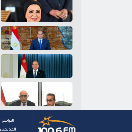
البرامج
المذيعين