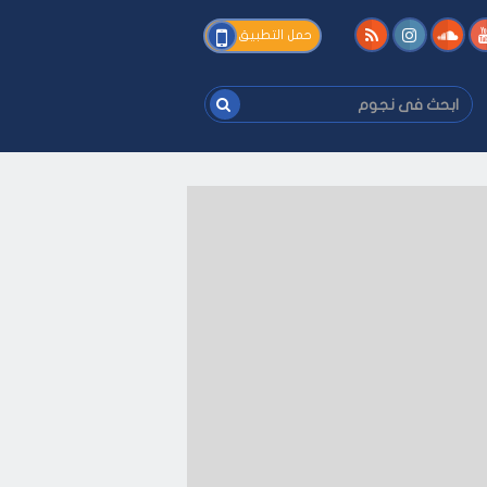
فى
حمل التطبيق
نجوم
ابحث
فى
نجوم
ك
-