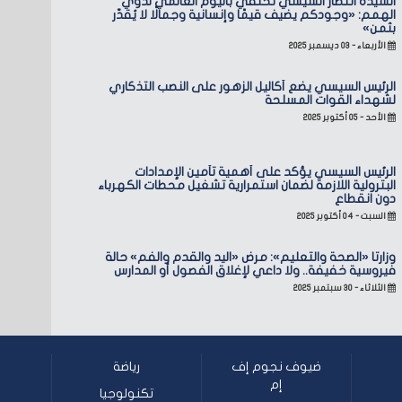
السيدة انتصار السيسي تحتفي باليوم العالمي لذوي
الهمم: «وجودكم يضيف قيمًا وإنسانية وجمالًا لا يُقدّر
بثمن»
الأربعاء - ٠٣ ديسمبر ٢٠٢٥
الرئيس السيسي يضع أكاليل الزهور على النصب التذكاري
لشهداء القوات المسلحة
الأحد - ٠٥ أكتوبر ٢٠٢٥
الرئيس السيسي يؤكد على أهمية تأمين الإمدادات
البترولية اللازمة لضمان استمرارية تشغيل محطات الكهرباء
دون انقطاع
السبت - ٠٤ أكتوبر ٢٠٢٥
وزارتا «الصحة والتعليم»: مرض «اليد والقدم والفم» حالة
فيروسية خفيفة.. ولا داعي لإغلاق الفصول أو المدارس
الثلاثاء - ٣٠ سبتمبر ٢٠٢٥
ضيوف نجوم إف
رياضة
إم
تكنولوجيا