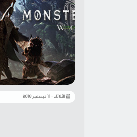
الثلاثاء - ١١ ديسمبر ٢٠١٨