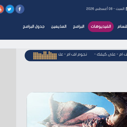
السبت - ٠٨ أغسطس ٢٠٢٦
أقسام
الفيديوهات
البرامج
المذيعين
جدول البرامج
م - على كيفك
-
نجوم اف ام - على كيفك
-
نجوم اف ام - على كيف