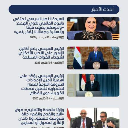
أحدث الأخبار
السيدة انتصار السيسي تحتفي
باليوم العالمي لذوي الهمم:
«وجودكم يضيف قيمًا
وإنسانية وجمالًا لا يُقدّر بثمن»
الأربعاء - ٠٣ ديسمبر ٢٠٢٥
الرئيس السيسي يضع أكاليل
الزهور على النصب التذكاري
لشهداء القوات المسلحة
الأحد - ٠٥ أكتوبر ٢٠٢٥
الرئيس السيسي يؤكد على
أهمية تأمين الإمدادات
البترولية اللازمة لضمان
استمرارية تشغيل محطات
الكهرباء دون انقطاع
السبت - ٠٤ أكتوبر ٢٠٢٥
وزارتا «الصحة والتعليم»: مرض
«اليد والقدم والفم» حالة
فيروسية خفيفة.. ولا داعي
لإغلاق الفصول أو المدارس