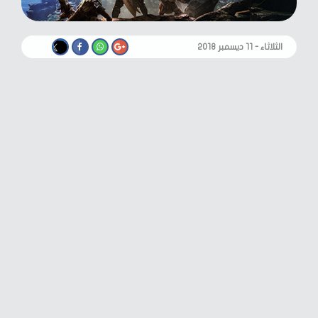
الثلاثاء - ١١ ديسمبر ٢٠١٨