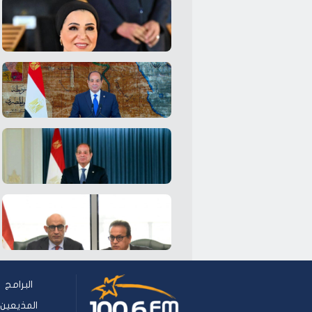
البرامج
المذيعين