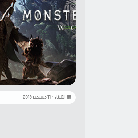
الثلاثاء - ١١ ديسمبر ٢٠١٨