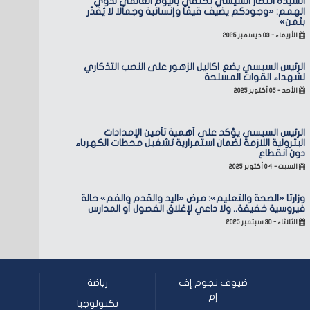
السيدة انتصار السيسي تحتفي باليوم العالمي لذوي
الهمم: «وجودكم يضيف قيمًا وإنسانية وجمالًا لا يُقدّر
بثمن»
الأربعاء - ٠٣ ديسمبر ٢٠٢٥
الرئيس السيسي يضع أكاليل الزهور على النصب التذكاري
لشهداء القوات المسلحة
الأحد - ٠٥ أكتوبر ٢٠٢٥
الرئيس السيسي يؤكد على أهمية تأمين الإمدادات
البترولية اللازمة لضمان استمرارية تشغيل محطات الكهرباء
دون انقطاع
السبت - ٠٤ أكتوبر ٢٠٢٥
وزارتا «الصحة والتعليم»: مرض «اليد والقدم والفم» حالة
فيروسية خفيفة.. ولا داعي لإغلاق الفصول أو المدارس
الثلاثاء - ٣٠ سبتمبر ٢٠٢٥
ضيوف نجوم إف
رياضة
إم
تكنولوجيا