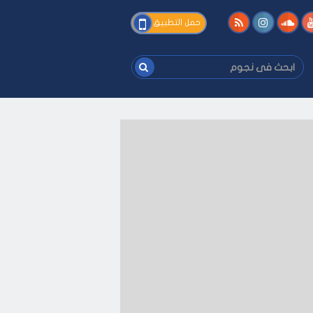
فى
حمل التطبيق
نجوم
ابحث
فى
نجوم
يفك
-