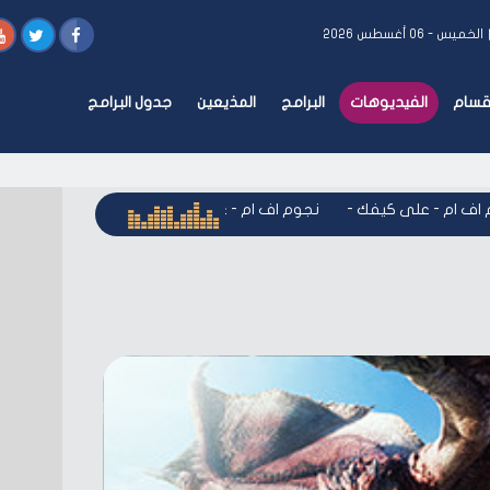
الخميس - ٠٦ أغسطس ٢٠٢٦
أقسام
الفيديوهات
البرامج
المذيعين
جدول البرامج
 ام - على كيفك
-
نجوم اف ام - على كيفك
-
نجوم اف ام - على ك