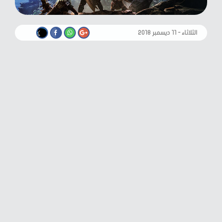
الثلاثاء - ١١ ديسمبر ٢٠١٨