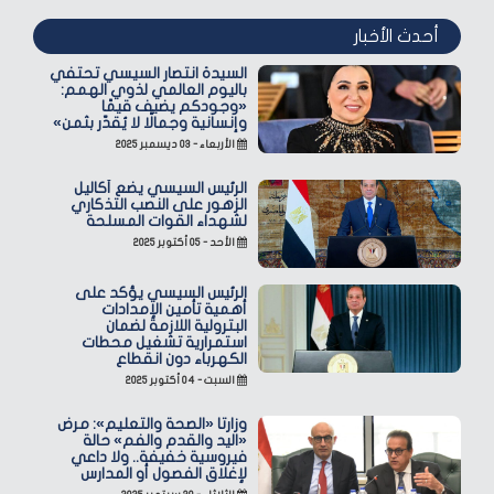
أحدث الأخبار
السيدة انتصار السيسي تحتفي
باليوم العالمي لذوي الهمم:
«وجودكم يضيف قيمًا
وإنسانية وجمالًا لا يُقدّر بثمن»
الأربعاء - ٠٣ ديسمبر ٢٠٢٥
الرئيس السيسي يضع أكاليل
الزهور على النصب التذكاري
لشهداء القوات المسلحة
الأحد - ٠٥ أكتوبر ٢٠٢٥
الرئيس السيسي يؤكد على
أهمية تأمين الإمدادات
البترولية اللازمة لضمان
استمرارية تشغيل محطات
الكهرباء دون انقطاع
السبت - ٠٤ أكتوبر ٢٠٢٥
وزارتا «الصحة والتعليم»: مرض
«اليد والقدم والفم» حالة
فيروسية خفيفة.. ولا داعي
لإغلاق الفصول أو المدارس