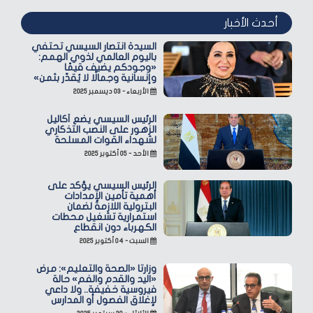
أحدث الأخبار
السيدة انتصار السيسي تحتفي
باليوم العالمي لذوي الهمم:
«وجودكم يضيف قيمًا
وإنسانية وجمالًا لا يُقدّر بثمن»
الأربعاء - ٠٣ ديسمبر ٢٠٢٥
الرئيس السيسي يضع أكاليل
الزهور على النصب التذكاري
لشهداء القوات المسلحة
الأحد - ٠٥ أكتوبر ٢٠٢٥
الرئيس السيسي يؤكد على
أهمية تأمين الإمدادات
البترولية اللازمة لضمان
استمرارية تشغيل محطات
الكهرباء دون انقطاع
السبت - ٠٤ أكتوبر ٢٠٢٥
وزارتا «الصحة والتعليم»: مرض
«اليد والقدم والفم» حالة
فيروسية خفيفة.. ولا داعي
لإغلاق الفصول أو المدارس