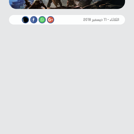
الثلاثاء - ١١ ديسمبر ٢٠١٨