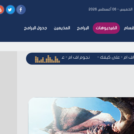
الخميس - ٠٦ أغسطس ٢٠٢٦
أقسام
الفيديوهات
البرامج
المذيعين
جدول البرامج
ام - على كيفك
-
نجوم اف ام - على كيفك
-
نجوم اف ام - على كي