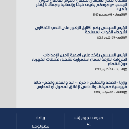
السيدة انتصار السيسي تحتفي باليوم العالمي لذوي
الهمم: «وجودكم يضيف قيمًا وإنسانية وجمالًا لا يُقدّر
بثمن»
الأربعاء - ٠٣ ديسمبر ٢٠٢٥
الرئيس السيسي يضع أكاليل الزهور على النصب التذكاري
لشهداء القوات المسلحة
الأحد - ٠٥ أكتوبر ٢٠٢٥
الرئيس السيسي يؤكد على أهمية تأمين الإمدادات
البترولية اللازمة لضمان استمرارية تشغيل محطات الكهرباء
دون انقطاع
السبت - ٠٤ أكتوبر ٢٠٢٥
وزارتا «الصحة والتعليم»: مرض «اليد والقدم والفم» حالة
فيروسية خفيفة.. ولا داعي لإغلاق الفصول أو المدارس
الثلاثاء - ٣٠ سبتمبر ٢٠٢٥
ضيوف نجوم إف
رياضة
إم
تكنولوجيا