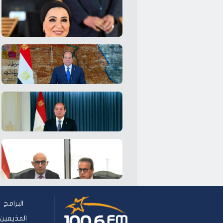
البرامج
المذيعين