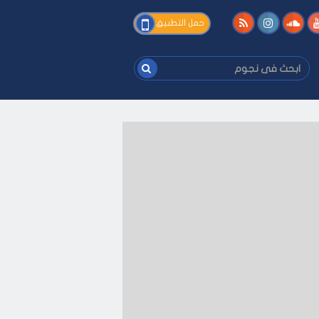
فى
حمل التطبيق
نجوم
ابحث
فى
نجوم
فك
-