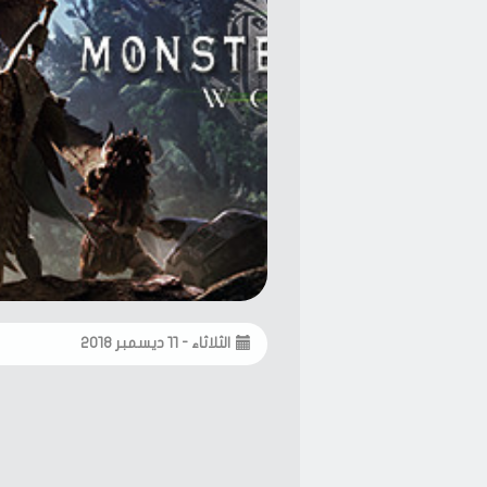
الثلاثاء - ١١ ديسمبر ٢٠١٨