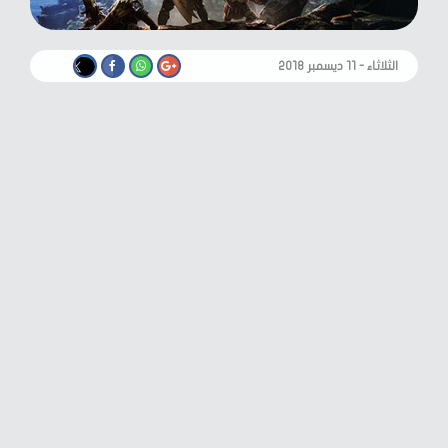
الثلاثاء - ١١ ديسمبر ٢٠١٨