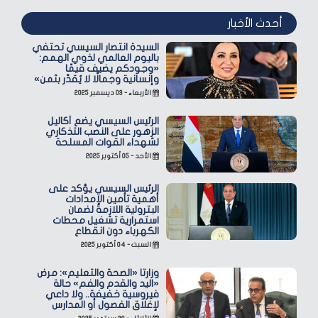
أحدث الأخبار
السيدة انتصار السيسي تحتفي
باليوم العالمي لذوي الهمم:
«وجودكم يضيف قيمًا
وإنسانية وجمالًا لا يُقدّر بثمن»
الأربعاء - ٠٣ ديسمبر ٢٠٢٥
الرئيس السيسي يضع أكاليل
الزهور على النصب التذكاري
لشهداء القوات المسلحة
الأحد - ٠٥ أكتوبر ٢٠٢٥
الرئيس السيسي يؤكد على
أهمية تأمين الإمدادات
البترولية اللازمة لضمان
استمرارية تشغيل محطات
الكهرباء دون انقطاع
السبت - ٠٤ أكتوبر ٢٠٢٥
وزارتا «الصحة والتعليم»: مرض
«اليد والقدم والفم» حالة
فيروسية خفيفة.. ولا داعي
لإغلاق الفصول أو المدارس