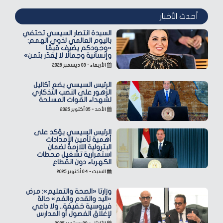
أحدث الأخبار
السيدة انتصار السيسي تحتفي
باليوم العالمي لذوي الهمم:
«وجودكم يضيف قيمًا
وإنسانية وجمالًا لا يُقدّر بثمن»
الأربعاء - ٠٣ ديسمبر ٢٠٢٥
الرئيس السيسي يضع أكاليل
الزهور على النصب التذكاري
لشهداء القوات المسلحة
الأحد - ٠٥ أكتوبر ٢٠٢٥
الرئيس السيسي يؤكد على
أهمية تأمين الإمدادات
البترولية اللازمة لضمان
استمرارية تشغيل محطات
الكهرباء دون انقطاع
السبت - ٠٤ أكتوبر ٢٠٢٥
وزارتا «الصحة والتعليم»: مرض
«اليد والقدم والفم» حالة
فيروسية خفيفة.. ولا داعي
لإغلاق الفصول أو المدارس