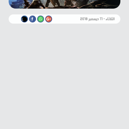
الثلاثاء - ١١ ديسمبر ٢٠١٨