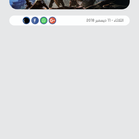
الثلاثاء - ١١ ديسمبر ٢٠١٨