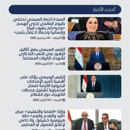
أحدث الأخبار
السيدة انتصار السيسي تحتفي
باليوم العالمي لذوي الهمم:
«وجودكم يضيف قيمًا
وإنسانية وجمالًا لا يُقدّر بثمن»
الأربعاء - ٠٣ ديسمبر ٢٠٢٥
الرئيس السيسي يضع أكاليل
الزهور على النصب التذكاري
لشهداء القوات المسلحة
الأحد - ٠٥ أكتوبر ٢٠٢٥
الرئيس السيسي يؤكد على
أهمية تأمين الإمدادات
البترولية اللازمة لضمان
استمرارية تشغيل محطات
الكهرباء دون انقطاع
السبت - ٠٤ أكتوبر ٢٠٢٥
وزارتا «الصحة والتعليم»: مرض
«اليد والقدم والفم» حالة
فيروسية خفيفة.. ولا داعي
لإغلاق الفصول أو المدارس