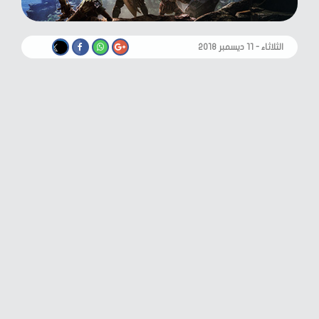
الثلاثاء - ١١ ديسمبر ٢٠١٨