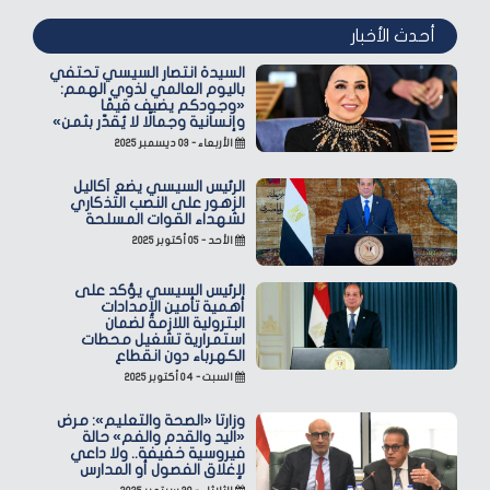
أحدث الأخبار
السيدة انتصار السيسي تحتفي
باليوم العالمي لذوي الهمم:
«وجودكم يضيف قيمًا
وإنسانية وجمالًا لا يُقدّر بثمن»
الأربعاء - ٠٣ ديسمبر ٢٠٢٥
الرئيس السيسي يضع أكاليل
الزهور على النصب التذكاري
لشهداء القوات المسلحة
الأحد - ٠٥ أكتوبر ٢٠٢٥
الرئيس السيسي يؤكد على
أهمية تأمين الإمدادات
البترولية اللازمة لضمان
استمرارية تشغيل محطات
الكهرباء دون انقطاع
السبت - ٠٤ أكتوبر ٢٠٢٥
وزارتا «الصحة والتعليم»: مرض
«اليد والقدم والفم» حالة
فيروسية خفيفة.. ولا داعي
لإغلاق الفصول أو المدارس