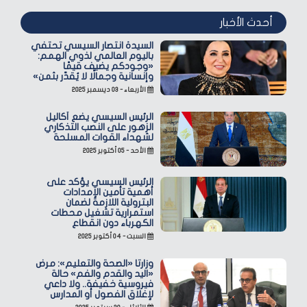
أحدث الأخبار
السيدة انتصار السيسي تحتفي
باليوم العالمي لذوي الهمم:
«وجودكم يضيف قيمًا
وإنسانية وجمالًا لا يُقدّر بثمن»
الأربعاء - ٠٣ ديسمبر ٢٠٢٥
الرئيس السيسي يضع أكاليل
الزهور على النصب التذكاري
لشهداء القوات المسلحة
الأحد - ٠٥ أكتوبر ٢٠٢٥
الرئيس السيسي يؤكد على
أهمية تأمين الإمدادات
البترولية اللازمة لضمان
استمرارية تشغيل محطات
الكهرباء دون انقطاع
السبت - ٠٤ أكتوبر ٢٠٢٥
وزارتا «الصحة والتعليم»: مرض
«اليد والقدم والفم» حالة
فيروسية خفيفة.. ولا داعي
لإغلاق الفصول أو المدارس