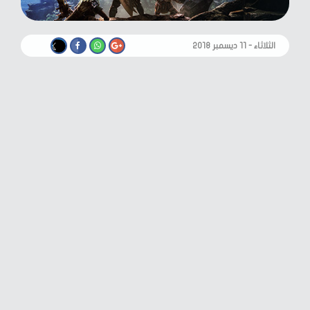
الثلاثاء - ١١ ديسمبر ٢٠١٨