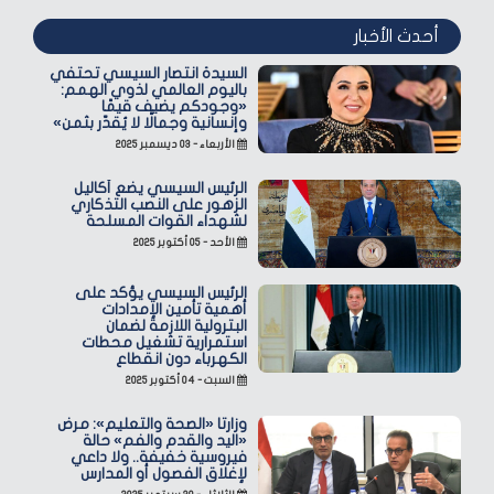
أحدث الأخبار
السيدة انتصار السيسي تحتفي
باليوم العالمي لذوي الهمم:
«وجودكم يضيف قيمًا
وإنسانية وجمالًا لا يُقدّر بثمن»
الأربعاء - ٠٣ ديسمبر ٢٠٢٥
الرئيس السيسي يضع أكاليل
الزهور على النصب التذكاري
لشهداء القوات المسلحة
الأحد - ٠٥ أكتوبر ٢٠٢٥
الرئيس السيسي يؤكد على
أهمية تأمين الإمدادات
البترولية اللازمة لضمان
استمرارية تشغيل محطات
الكهرباء دون انقطاع
السبت - ٠٤ أكتوبر ٢٠٢٥
وزارتا «الصحة والتعليم»: مرض
«اليد والقدم والفم» حالة
فيروسية خفيفة.. ولا داعي
لإغلاق الفصول أو المدارس