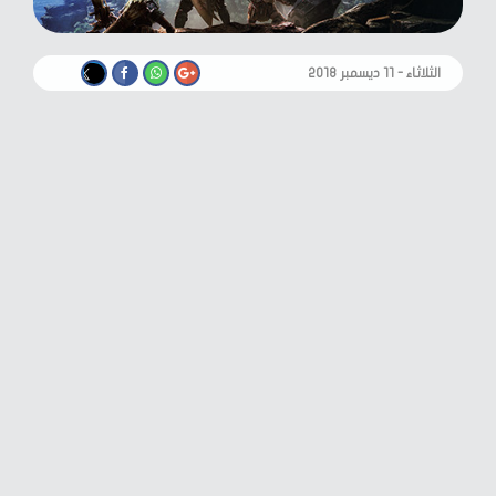
الثلاثاء - ١١ ديسمبر ٢٠١٨