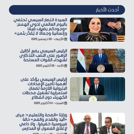
أحدث الأخبار
السيدة انتصار السيسي تحتفي
باليوم العالمي لذوي الهمم:
«وجودكم يضيف قيمًا
وإنسانية وجمالًا لا يُقدّر بثمن»
الأربعاء - ٠٣ ديسمبر ٢٠٢٥
الرئيس السيسي يضع أكاليل
الزهور على النصب التذكاري
لشهداء القوات المسلحة
الأحد - ٠٥ أكتوبر ٢٠٢٥
الرئيس السيسي يؤكد على
أهمية تأمين الإمدادات
البترولية اللازمة لضمان
استمرارية تشغيل محطات
الكهرباء دون انقطاع
السبت - ٠٤ أكتوبر ٢٠٢٥
وزارتا «الصحة والتعليم»: مرض
«اليد والقدم والفم» حالة
فيروسية خفيفة.. ولا داعي
لإغلاق الفصول أو المدارس