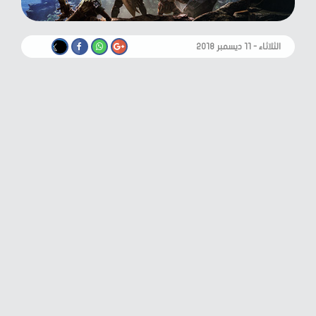
الثلاثاء - ١١ ديسمبر ٢٠١٨