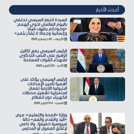
أحدث الأخبار
السيدة انتصار السيسي تحتفي
باليوم العالمي لذوي الهمم:
«وجودكم يضيف قيمًا
وإنسانية وجمالًا لا يُقدّر بثمن»
الأربعاء - ٠٣ ديسمبر ٢٠٢٥
الرئيس السيسي يضع أكاليل
الزهور على النصب التذكاري
لشهداء القوات المسلحة
الأحد - ٠٥ أكتوبر ٢٠٢٥
الرئيس السيسي يؤكد على
أهمية تأمين الإمدادات
البترولية اللازمة لضمان
استمرارية تشغيل محطات
الكهرباء دون انقطاع
السبت - ٠٤ أكتوبر ٢٠٢٥
وزارتا «الصحة والتعليم»: مرض
«اليد والقدم والفم» حالة
فيروسية خفيفة.. ولا داعي
لإغلاق الفصول أو المدارس