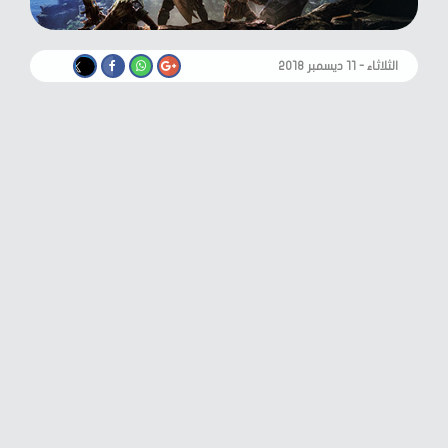
الثلاثاء - ١١ ديسمبر ٢٠١٨