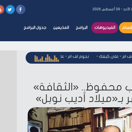
الأحد - ٠٩ أغسطس ٢٠٢٦
أقسام
الفيديوهات
البرامج
المذيعين
جدول البرامج
 - على كيفك
-
نجوم اف ام - على كيفك
-
نجوم اف ام - على كيفك
ب محفوظ.. «الثقافة»
بـ«ميلاد أديب نوبل»