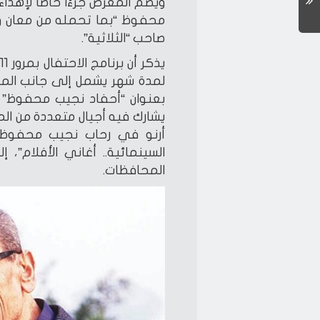
ويضم المعرض جزءًا خاصًا لإهدا
محفوظ “بما تحمله من معان وت
صاحب “الثلاثية”.
يذكر أن برنامج الاحتفال بمرور 111 عامًا على ميلاد
لمدة شهر يشمل إلى جانب المعر
بعنوان “أحفاد نجيب محفوظ” ب
يشارك فيه أجيال متعددة من الم
أرنو في رحاب نجيب محفوظ”
السينمائية.. أغاني الأفلام”
المحافظات.