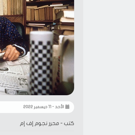
الأحد - ١١ ديسمبر ٢٠٢٢
كتب -
محرر نجوم إف إم