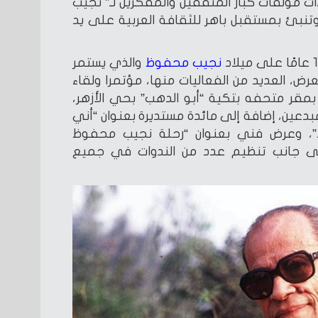
ءات مؤلفات كبار المثقفين والمفكرين لـ” نجيب
نبئ بمستقبل باهر للثقافة العربية على يد
نجيب محفوظ
والذي يستمر
ض، العديد من الفعاليات منها، مؤتمرا ولقاء
مقر متحفه بتكية “أبو الدهب” بحي الأزهر،
بدعين، إضافة إلى مائدة مستديرة بعنوان “أني
، وعرض فني بعنوان “رحلة نجيب محفوظ
، إلى جانب تنظيم عدد من الندوات في جميع