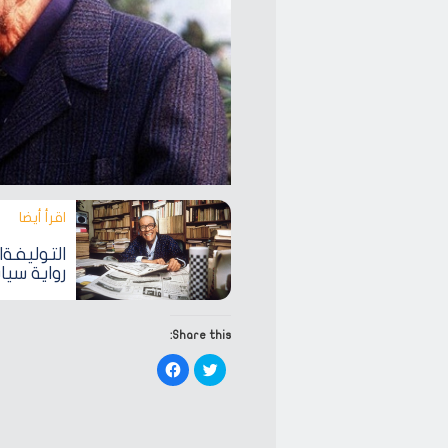
اقرأ أيضا‎
التوليفة|
رواية سيا
Share this:
Click
Click
to
to
share
share
on
on
Facebook
Twitter
(Opens
(Opens
in
in