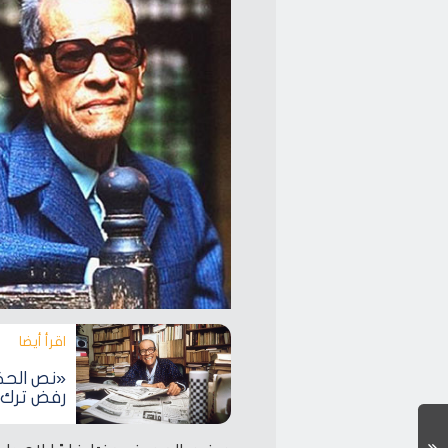
اقرأ أيضا‎
«نص الحك
رفض ترك 