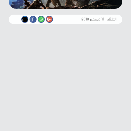
الثلاثاء - ١١ ديسمبر ٢٠١٨