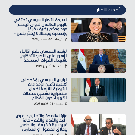
أحدث الأخبار
السيدة انتصار السيسي تحتفي
باليوم العالمي لذوي الهمم:
«وجودكم يضيف قيمًا
وإنسانية وجمالًا لا يُقدّر بثمن»
الأربعاء - ٠٣ ديسمبر ٢٠٢٥
الرئيس السيسي يضع أكاليل
الزهور على النصب التذكاري
لشهداء القوات المسلحة
الأحد - ٠٥ أكتوبر ٢٠٢٥
الرئيس السيسي يؤكد على
أهمية تأمين الإمدادات
البترولية اللازمة لضمان
استمرارية تشغيل محطات
الكهرباء دون انقطاع
السبت - ٠٤ أكتوبر ٢٠٢٥
وزارتا «الصحة والتعليم»: مرض
«اليد والقدم والفم» حالة
فيروسية خفيفة.. ولا داعي
لإغلاق الفصول أو المدارس