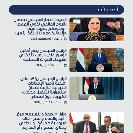
أحدث الأخبار
السيدة انتصار السيسي تحتفي
باليوم العالمي لذوي الهمم:
«وجودكم يضيف قيمًا
وإنسانية وجمالًا لا يُقدّر بثمن»
الأربعاء - ٠٣ ديسمبر ٢٠٢٥
الرئيس السيسي يضع أكاليل
الزهور على النصب التذكاري
لشهداء القوات المسلحة
الأحد - ٠٥ أكتوبر ٢٠٢٥
الرئيس السيسي يؤكد على
أهمية تأمين الإمدادات
البترولية اللازمة لضمان
استمرارية تشغيل محطات
الكهرباء دون انقطاع
السبت - ٠٤ أكتوبر ٢٠٢٥
وزارتا «الصحة والتعليم»: مرض
«اليد والقدم والفم» حالة
فيروسية خفيفة.. ولا داعي
لإغلاق الفصول أو المدارس