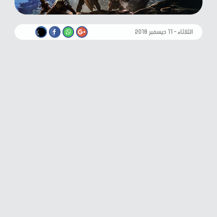
الثلاثاء - ١١ ديسمبر ٢٠١٨