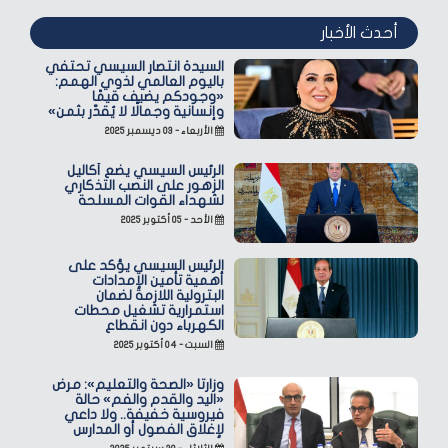
أحدث الأخبار
السيدة انتصار السيسي تحتفي
باليوم العالمي لذوي الهمم:
«وجودكم يضيف قيمًا
وإنسانية وجمالًا لا يُقدّر بثمن»
الأربعاء - ٠٣ ديسمبر ٢٠٢٥
الرئيس السيسي يضع أكاليل
الزهور على النصب التذكاري
لشهداء القوات المسلحة
الأحد - ٠٥ أكتوبر ٢٠٢٥
الرئيس السيسي يؤكد على
أهمية تأمين الإمدادات
البترولية اللازمة لضمان
استمرارية تشغيل محطات
الكهرباء دون انقطاع
السبت - ٠٤ أكتوبر ٢٠٢٥
وزارتا «الصحة والتعليم»: مرض
«اليد والقدم والفم» حالة
فيروسية خفيفة.. ولا داعي
لإغلاق الفصول أو المدارس