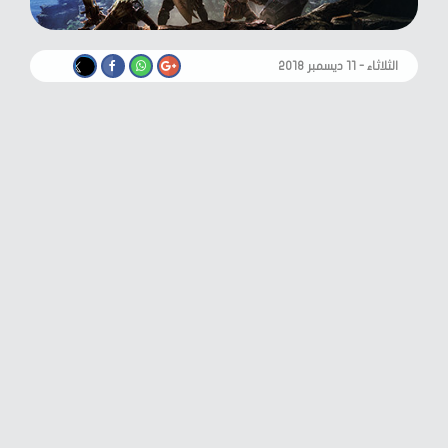
الثلاثاء - ١١ ديسمبر ٢٠١٨