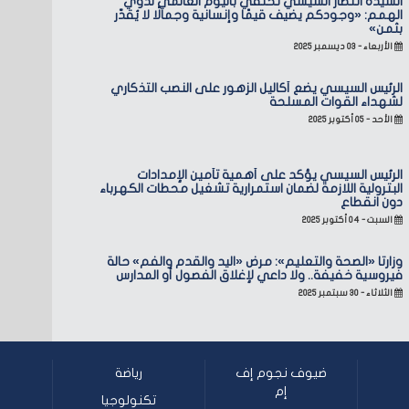
السيدة انتصار السيسي تحتفي باليوم العالمي لذوي
الهمم: «وجودكم يضيف قيمًا وإنسانية وجمالًا لا يُقدّر
بثمن»
الأربعاء - ٠٣ ديسمبر ٢٠٢٥
الرئيس السيسي يضع أكاليل الزهور على النصب التذكاري
لشهداء القوات المسلحة
الأحد - ٠٥ أكتوبر ٢٠٢٥
الرئيس السيسي يؤكد على أهمية تأمين الإمدادات
البترولية اللازمة لضمان استمرارية تشغيل محطات الكهرباء
دون انقطاع
السبت - ٠٤ أكتوبر ٢٠٢٥
وزارتا «الصحة والتعليم»: مرض «اليد والقدم والفم» حالة
فيروسية خفيفة.. ولا داعي لإغلاق الفصول أو المدارس
الثلاثاء - ٣٠ سبتمبر ٢٠٢٥
ضيوف نجوم إف
رياضة
إم
تكنولوجيا