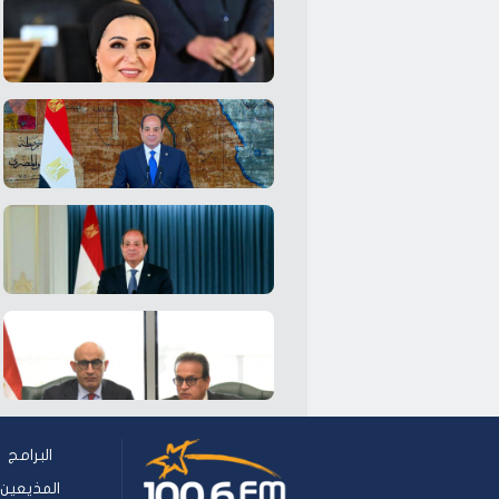
البرامج
المذيعين