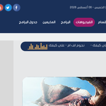
الخميس - ٠٦ أغسطس ٢٠٢٦
أقسام
الفيديوهات
البرامج
المذيعين
جدول البرامج
 كيفك
-
نجوم اف ام - على كيفك
-
نجوم اف ام - على كيفك
-
ن