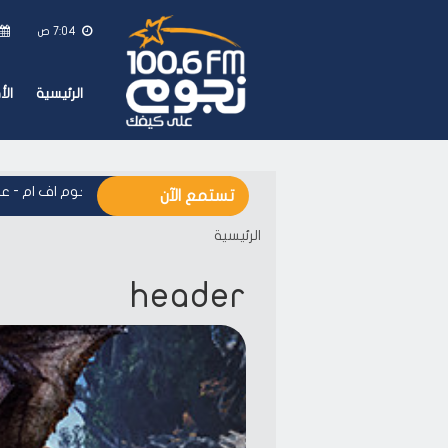
7:04 ص
الرئيسية
ال
نجوم اف ام - على
تستمع الآن
الرئيسية
header