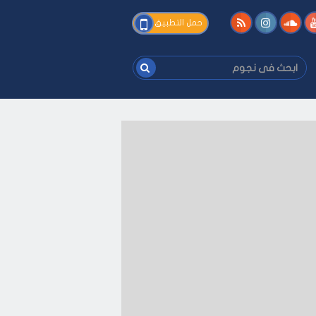
فى
حمل التطبيق
نجوم
ابحث
فى
نجوم
جوم اف ام - على كيفك
-