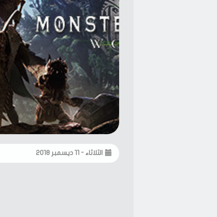
الثلاثاء - ١١ ديسمبر ٢٠١٨