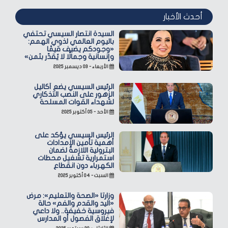
أحدث الأخبار
السيدة انتصار السيسي تحتفي
باليوم العالمي لذوي الهمم:
«وجودكم يضيف قيمًا
وإنسانية وجمالًا لا يُقدّر بثمن»
الأربعاء - ٠٣ ديسمبر ٢٠٢٥
الرئيس السيسي يضع أكاليل
الزهور على النصب التذكاري
لشهداء القوات المسلحة
الأحد - ٠٥ أكتوبر ٢٠٢٥
الرئيس السيسي يؤكد على
أهمية تأمين الإمدادات
البترولية اللازمة لضمان
استمرارية تشغيل محطات
الكهرباء دون انقطاع
السبت - ٠٤ أكتوبر ٢٠٢٥
وزارتا «الصحة والتعليم»: مرض
«اليد والقدم والفم» حالة
فيروسية خفيفة.. ولا داعي
لإغلاق الفصول أو المدارس