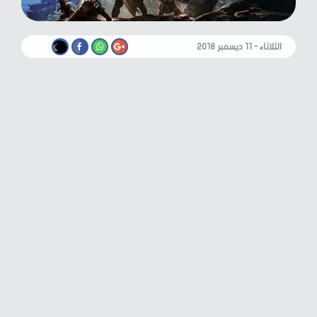
الثلاثاء - ١١ ديسمبر ٢٠١٨