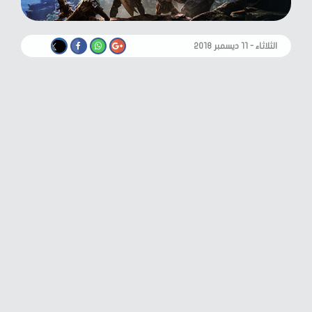
الثلاثاء - ١١ ديسمبر ٢٠١٨