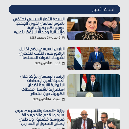
أحدث الأخبار
السيدة انتصار السيسي تحتفي
باليوم العالمي لذوي الهمم:
«وجودكم يضيف قيمًا
وإنسانية وجمالًا لا يُقدّر بثمن»
الأربعاء - ٠٣ ديسمبر ٢٠٢٥
الرئيس السيسي يضع أكاليل
الزهور على النصب التذكاري
لشهداء القوات المسلحة
الأحد - ٠٥ أكتوبر ٢٠٢٥
الرئيس السيسي يؤكد على
أهمية تأمين الإمدادات
البترولية اللازمة لضمان
استمرارية تشغيل محطات
الكهرباء دون انقطاع
السبت - ٠٤ أكتوبر ٢٠٢٥
وزارتا «الصحة والتعليم»: مرض
«اليد والقدم والفم» حالة
فيروسية خفيفة.. ولا داعي
لإغلاق الفصول أو المدارس