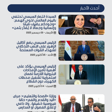
أحدث الأخبار
السيدة انتصار السيسي تحتفي
باليوم العالمي لذوي الهمم:
«وجودكم يضيف قيمًا
وإنسانية وجمالًا لا يُقدّر بثمن»
الأربعاء - ٠٣ ديسمبر ٢٠٢٥
الرئيس السيسي يضع أكاليل
الزهور على النصب التذكاري
لشهداء القوات المسلحة
الأحد - ٠٥ أكتوبر ٢٠٢٥
الرئيس السيسي يؤكد على
أهمية تأمين الإمدادات
البترولية اللازمة لضمان
استمرارية تشغيل محطات
الكهرباء دون انقطاع
السبت - ٠٤ أكتوبر ٢٠٢٥
وزارتا «الصحة والتعليم»: مرض
«اليد والقدم والفم» حالة
فيروسية خفيفة.. ولا داعي
لإغلاق الفصول أو المدارس