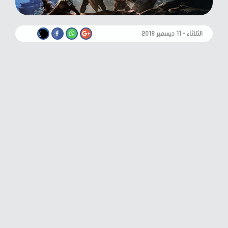
الثلاثاء - ١١ ديسمبر ٢٠١٨