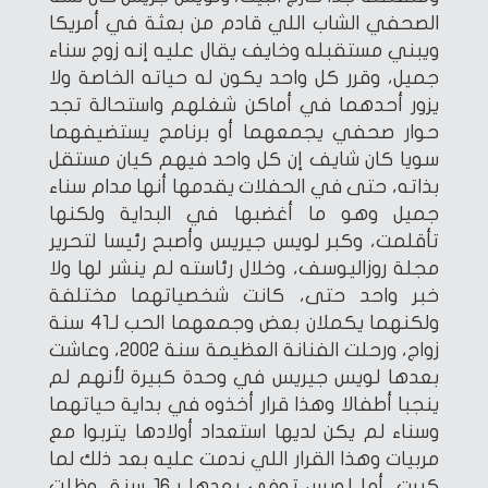
الصحفي الشاب اللي قادم من بعثة في أمريكا
ويبني مستقبله وخايف يقال عليه إنه زوج سناء
جميل، وقرر كل واحد يكون له حياته الخاصة ولا
يزور أحدهما في أماكن شغلهم واستحالة تجد
حوار صحفي يجمعهما أو برنامج يستضيفهما
سويا كان شايف إن كل واحد فيهم كيان مستقل
بذاته، حتى في الحفلات يقدمها أنها مدام سناء
جميل وهو ما أغضبها في البداية ولكنها
تأقلمت، وكبر لويس جيريس وأصبح رئيسا لتحرير
مجلة روزاليوسف، وخلال رئاسته لم ينشر لها ولا
خبر واحد حتى، كانت شخصياتهما مختلفة
ولكنهما يكملان بعض وجمعهما الحب لـ41 سنة
زواج، ورحلت الفنانة العظيمة سنة 2002، وعاشت
بعدها لويس جيريس في وحدة كبيرة لأنهم لم
ينجبا أطفالا وهذا قرار أخذوه في بداية حياتهما
وسناء لم يكن لديها استعداد أولادها يتربوا مع
مربيات وهذا القرار اللي ندمت عليه بعد ذلك لما
كبرت، أما لويس توفي بعدها بـ16 سنة، وظلت