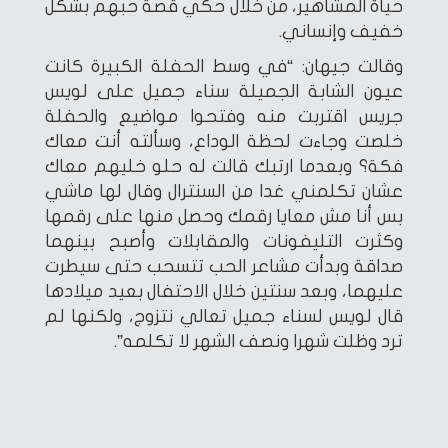
حياة المشاهير، من خلال حكي قصة حبهم بشكل
خفيف وإنساني.
وقالت جيهان: “في وسط الحفلة الكبيرة كانت
عيون الشابة الجميلة سناء جميل على لويس
جريس اقتربت منه وفتحوا مواضيع والحفلة
خلصت وجاءت لحظة الوداع، وسألته أنت معاك
فكة؟ وبعدما ارتبك قالت له حلو خليهم معاك
عشان تكلمني غدا من السنترال وقال لها ماشي
بس أنا مش معايا رقمك وحصل منها على رقمها
وكثرت التليفونات والمقابلات وأصبح بينهما
صداقة وبدأت مشاعر الحب تتسحب حتى سيطرت
عليهما، وبعد سنتين خلال الاحتفال بعيد ميلادها
قال لويس لسناء جميل تعالي نتزوج، ولكنها لم
ترد وظلت شهرا ونصف الشهر لا تكلمه”.