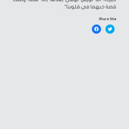
قصة حبهما في قلوبنا”.
Share this:
Click
Click
to
to
share
share
on
on
Facebook
Twitter
(Opens
(Opens
in
in
new
new
window)
window)