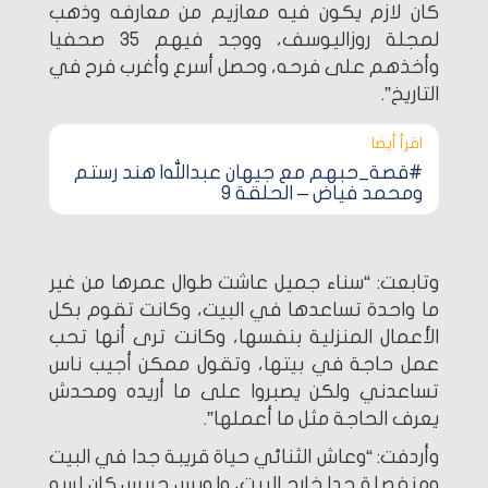
كان لازم يكون فيه معازيم من معارفه وذهب
لمجلة روزاليوسف، ووجد فيهم 35 صحفيا
وأخذهم على فرحه، وحصل أسرع وأغرب فرح في
التاريخ”.
اقرأ أيضا‎
#قصة_حبهم مع جيهان عبدالله| هند رستم
ومحمد فياض – الحلقة 9
وتابعت: “سناء جميل عاشت طوال عمرها من غير
ما واحدة تساعدها في البيت، وكانت تقوم بكل
الأعمال المنزلية بنفسها، وكانت ترى أنها تحب
عمل حاجة في بيتها، وتقول ممكن أجيب ناس
تساعدني ولكن يصبروا على ما أريده ومحدش
يعرف الحاجة مثل ما أعملها”.
وأردفت: “وعاش الثنائي حياة قريبة جدا في البيت
ومنفصلة جدا خارج البيت، ولويس جريس كان لسه