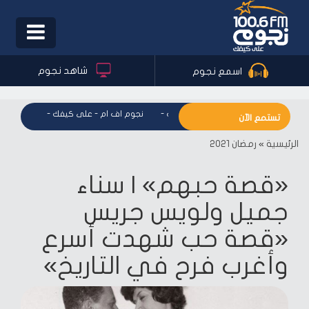
Toggle
igation
شاهد نجوم
اسمع نجوم
نجوم اف ام - على كيفك
-
نجوم اف ام - على كيفك
-
نجوم اف ا
تستمع الآن
الرئيسية
»
رمضان 2021
«قصة حبهم» | سناء
جميل ولويس جريس
«قصة حب شهدت أسرع
وأغرب فرح في التاريخ»