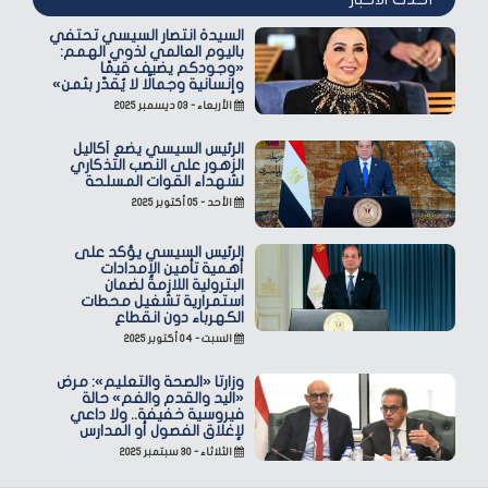
السيدة انتصار السيسي تحتفي
باليوم العالمي لذوي الهمم:
«وجودكم يضيف قيمًا
وإنسانية وجمالًا لا يُقدّر بثمن»
الأربعاء - ٠٣ ديسمبر ٢٠٢٥
الرئيس السيسي يضع أكاليل
الزهور على النصب التذكاري
لشهداء القوات المسلحة
الأحد - ٠٥ أكتوبر ٢٠٢٥
الرئيس السيسي يؤكد على
أهمية تأمين الإمدادات
البترولية اللازمة لضمان
استمرارية تشغيل محطات
الكهرباء دون انقطاع
السبت - ٠٤ أكتوبر ٢٠٢٥
وزارتا «الصحة والتعليم»: مرض
«اليد والقدم والفم» حالة
فيروسية خفيفة.. ولا داعي
لإغلاق الفصول أو المدارس
الثلاثاء - ٣٠ سبتمبر ٢٠٢٥