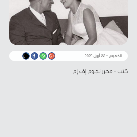
الخميس - ٢٢ أبريل ٢٠٢١
كتب -
محرر نجوم إف إم