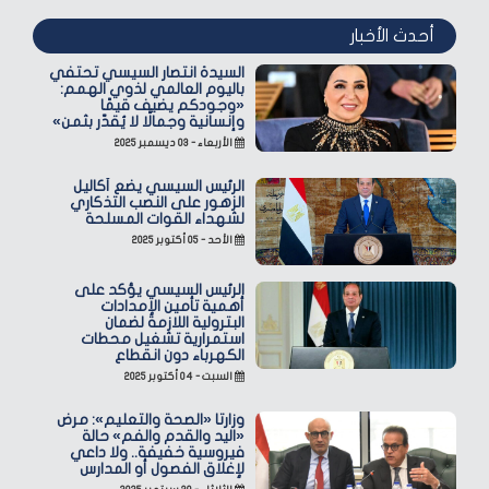
أحدث الأخبار
السيدة انتصار السيسي تحتفي
باليوم العالمي لذوي الهمم:
«وجودكم يضيف قيمًا
وإنسانية وجمالًا لا يُقدّر بثمن»
الأربعاء - ٠٣ ديسمبر ٢٠٢٥
الرئيس السيسي يضع أكاليل
الزهور على النصب التذكاري
لشهداء القوات المسلحة
الأحد - ٠٥ أكتوبر ٢٠٢٥
الرئيس السيسي يؤكد على
أهمية تأمين الإمدادات
البترولية اللازمة لضمان
استمرارية تشغيل محطات
الكهرباء دون انقطاع
السبت - ٠٤ أكتوبر ٢٠٢٥
وزارتا «الصحة والتعليم»: مرض
«اليد والقدم والفم» حالة
فيروسية خفيفة.. ولا داعي
لإغلاق الفصول أو المدارس