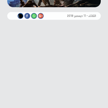
الثلاثاء - ١١ ديسمبر ٢٠١٨