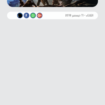
الثلاثاء - ١١ ديسمبر ٢٠١٨