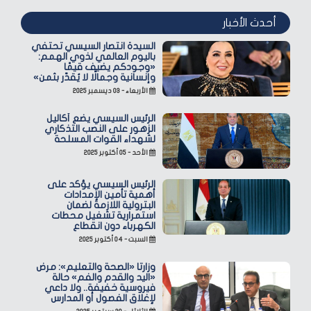
أحدث الأخبار
السيدة انتصار السيسي تحتفي
باليوم العالمي لذوي الهمم:
«وجودكم يضيف قيمًا
وإنسانية وجمالًا لا يُقدّر بثمن»
الأربعاء - ٠٣ ديسمبر ٢٠٢٥
الرئيس السيسي يضع أكاليل
الزهور على النصب التذكاري
لشهداء القوات المسلحة
الأحد - ٠٥ أكتوبر ٢٠٢٥
الرئيس السيسي يؤكد على
أهمية تأمين الإمدادات
البترولية اللازمة لضمان
استمرارية تشغيل محطات
الكهرباء دون انقطاع
السبت - ٠٤ أكتوبر ٢٠٢٥
وزارتا «الصحة والتعليم»: مرض
«اليد والقدم والفم» حالة
فيروسية خفيفة.. ولا داعي
لإغلاق الفصول أو المدارس