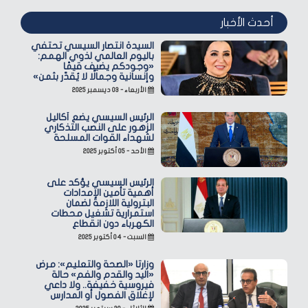
أحدث الأخبار
السيدة انتصار السيسي تحتفي
باليوم العالمي لذوي الهمم:
«وجودكم يضيف قيمًا
وإنسانية وجمالًا لا يُقدّر بثمن»
الأربعاء - ٠٣ ديسمبر ٢٠٢٥
الرئيس السيسي يضع أكاليل
الزهور على النصب التذكاري
لشهداء القوات المسلحة
الأحد - ٠٥ أكتوبر ٢٠٢٥
الرئيس السيسي يؤكد على
أهمية تأمين الإمدادات
البترولية اللازمة لضمان
استمرارية تشغيل محطات
الكهرباء دون انقطاع
السبت - ٠٤ أكتوبر ٢٠٢٥
وزارتا «الصحة والتعليم»: مرض
«اليد والقدم والفم» حالة
فيروسية خفيفة.. ولا داعي
لإغلاق الفصول أو المدارس