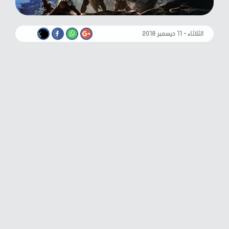
الثلاثاء - ١١ ديسمبر ٢٠١٨