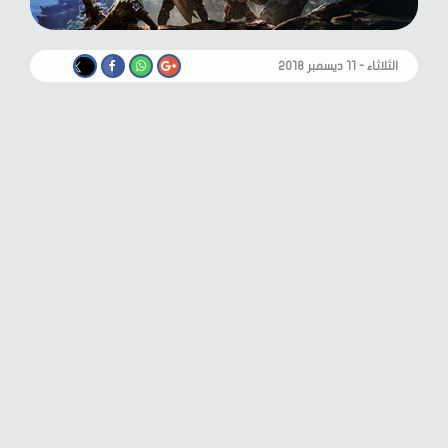
الثلاثاء - ١١ ديسمبر ٢٠١٨