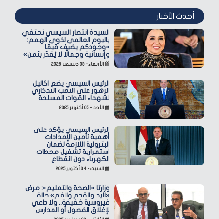
أحدث الأخبار
السيدة انتصار السيسي تحتفي
باليوم العالمي لذوي الهمم:
«وجودكم يضيف قيمًا
وإنسانية وجمالًا لا يُقدّر بثمن»
الأربعاء - ٠٣ ديسمبر ٢٠٢٥
الرئيس السيسي يضع أكاليل
الزهور على النصب التذكاري
لشهداء القوات المسلحة
الأحد - ٠٥ أكتوبر ٢٠٢٥
الرئيس السيسي يؤكد على
أهمية تأمين الإمدادات
البترولية اللازمة لضمان
استمرارية تشغيل محطات
الكهرباء دون انقطاع
السبت - ٠٤ أكتوبر ٢٠٢٥
وزارتا «الصحة والتعليم»: مرض
«اليد والقدم والفم» حالة
فيروسية خفيفة.. ولا داعي
لإغلاق الفصول أو المدارس