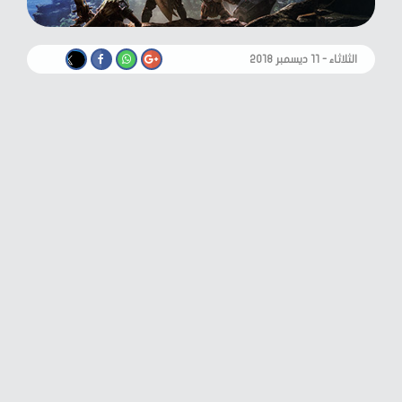
الثلاثاء - ١١ ديسمبر ٢٠١٨