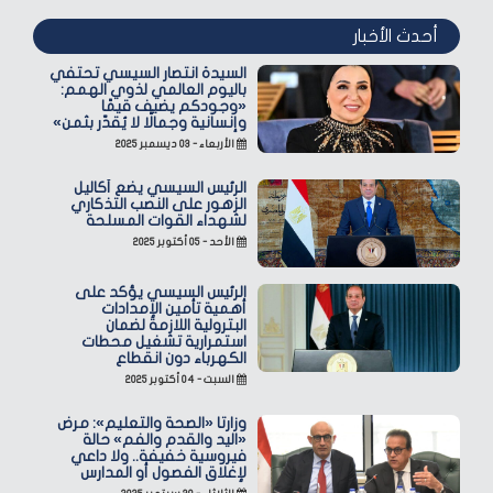
أحدث الأخبار
السيدة انتصار السيسي تحتفي
باليوم العالمي لذوي الهمم:
«وجودكم يضيف قيمًا
وإنسانية وجمالًا لا يُقدّر بثمن»
الأربعاء - ٠٣ ديسمبر ٢٠٢٥
الرئيس السيسي يضع أكاليل
الزهور على النصب التذكاري
لشهداء القوات المسلحة
الأحد - ٠٥ أكتوبر ٢٠٢٥
الرئيس السيسي يؤكد على
أهمية تأمين الإمدادات
البترولية اللازمة لضمان
استمرارية تشغيل محطات
الكهرباء دون انقطاع
السبت - ٠٤ أكتوبر ٢٠٢٥
وزارتا «الصحة والتعليم»: مرض
«اليد والقدم والفم» حالة
فيروسية خفيفة.. ولا داعي
لإغلاق الفصول أو المدارس