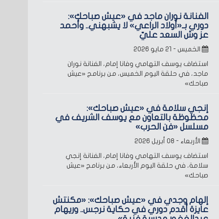
الفنانة نوران ماجد في «عيش صباحك»:
دوري بـ«أولاد الراعي» لا يشبهني.. وأحمد
عز وش السعد عليّ
الخميس - ٢١ مايو ٢٠٢٦
استضاف يوسف التهامي وفانا إمام، الفنانة نوران
ماجد، في حلقة اليوم الخميس، من برنامج «عيش
صباحك»
إنجي سلامة في «عيش صباحك»:
محظوظة بالتعاون مع يوسف الشريف في
مسلسل «فن الحرب»
الأربعاء - ٠٨ أبريل ٢٠٢٦
استضاف يوسف التهامي وفانا إمام، الفنانة إنجي
سلامة، في حلقة اليوم الأربعاء، من برنامج «عيش
صباحك»
إلهام وجدي في «عيش صباحك»: «مكنتش
عايزة أقدم دوري في حكاية نرجس.. وريهام
عبدالغفور مدرسة فنية»