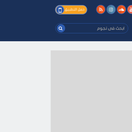
فى
حمل التطبيق
نجوم
ابحث
فى
نجوم
ى كيفك
-