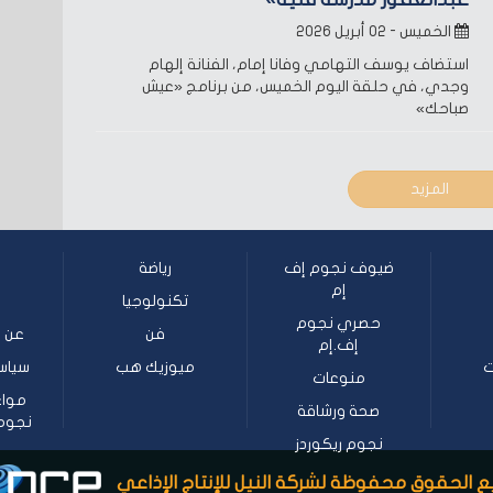
الخميس - ٠٢ أبريل ٢٠٢٦
استضاف يوسف التهامي وفانا إمام، الفنانة إلهام
وجدي، في حلقة اليوم الخميس، من برنامج «عيش
صباحك»
المزيد
ضيوف نجوم إف
رياضة
إم
تكنولوجيا
حصري نجوم
فن
عن ن
إف.إم
ت
ميوزيك هب
سياس
منوعات
مواع
صحة ورشاقة
نجوم إف
نجوم ريكوردز
 الحقوق محفوظة لشركة النيل للإنتاج الإذاعي