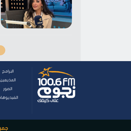
البرامج
المذيعين
الصور
الفيديوها
جميع