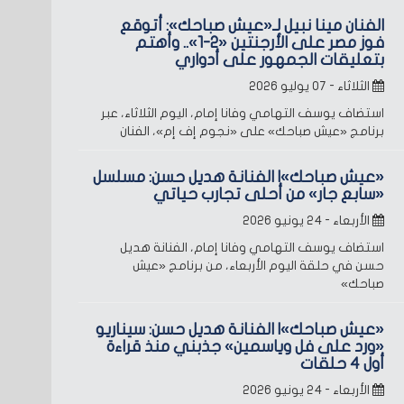
الفنان مينا نبيل لـ«عيش صباحك»: أتوقع
فوز مصر على الأرجنتين «2-1».. وأهتم
بتعليقات الجمهور على أدواري
الثلاثاء - ٠٧ يوليو ٢٠٢٦
استضاف يوسف التهامي وفانا إمام، اليوم الثلاثاء، عبر
برنامج «عيش صباحك» على «نجوم إف إم»، الفنان
«عيش صباحك»| الفنانة هديل حسن: مسلسل
«سابع جار» من أحلى تجارب حياتي
الأربعاء - ٢٤ يونيو ٢٠٢٦
استضاف يوسف التهامي وفانا إمام، الفنانة هديل
حسن في حلقة اليوم الأربعاء، من برنامج «عيش
صباحك»
«عيش صباحك»| الفنانة هديل حسن: سيناريو
«ورد على فل وياسمين» جذبني منذ قراءة
أول 4 حلقات
الأربعاء - ٢٤ يونيو ٢٠٢٦