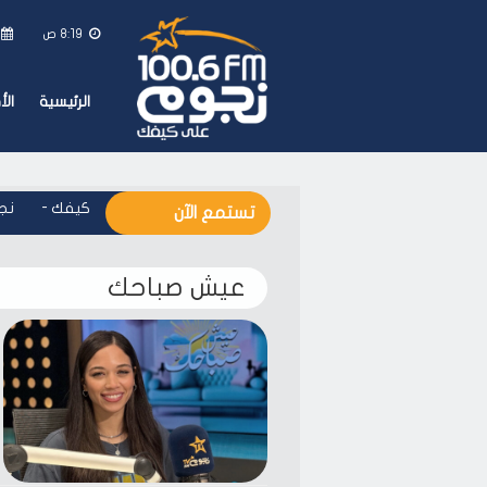
8:19 ص
الرئيسية
ال
نجوم اف ام - على كيفك
-
نجوم
تستمع الآن
عيش صباحك