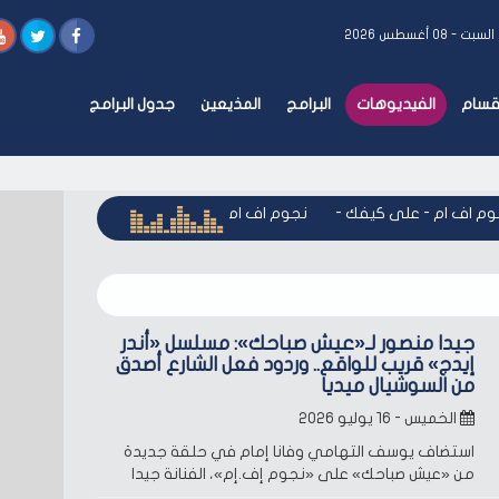
السبت - ٠٨ أغسطس ٢٠٢٦
أقسام
الفيديوهات
البرامج
المذيعين
جدول البرامج
 اف ام - على كيفك
-
نجوم اف ام - على كيفك
-
نجوم اف ام - عل
جيدا منصور لـ«عيش صباحك»: مسلسل «أندر
إيدج» قريب للواقع.. وردود فعل الشارع أصدق
من السوشيال ميديا
الخميس - ١٦ يوليو ٢٠٢٦
استضاف يوسف التهامي وفانا إمام في حلقة جديدة
من «عيش صباحك» على «نجوم إف.إم»، الفنانة جيدا