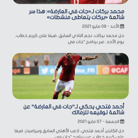
محمد بركات لـ«جات في العارضة»: هذا سر
شائعة «بركات يتعاطى منشطات»
الأحد - ٠٩ مايو ٢٠٢١
حل محمد بركات، نجم النادي السابق، ضيفا على كريم خطاب،
يوم الأحد، عبر برنامج “جات في
أحمد فتحي يحكي لـ”جات في العارضة” عن
شائعة توقيعه للزمالك
الجمعة - ٠٧ مايو ٢٠٢١
حل الكابتن أحمد فتحي، لاعب الأهلي السابق وبيراميدز، ضيفا
على كريم خطاب، عبر برنامج “جات في