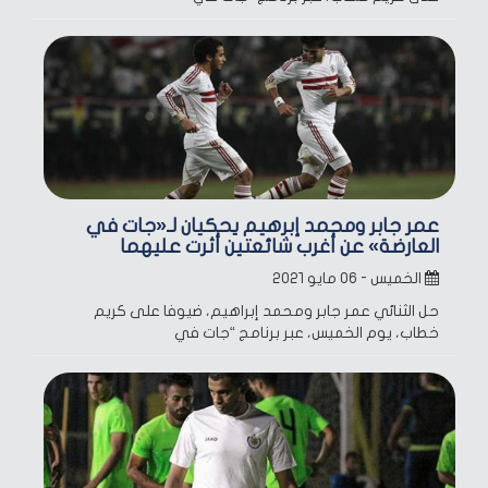
عمر جابر ومحمد إبرهيم يحكيان لـ«جات في
العارضة» عن أغرب شائعتين أثرت عليهما
الخميس - ٠٦ مايو ٢٠٢١
حل الثنائي عمر جابر ومحمد إبراهيم، ضيوفا على كريم
خطاب، يوم الخميس، عبر برنامج “جات في