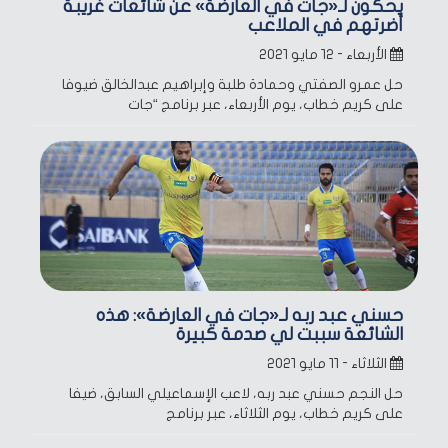
يحكون لـ«جات في العارضة» عن شائعات غريبة
أضرتهم في الملاعب
الأربعاء - ١٢ مايو ٢٠٢١
حل عمرو الصفتي وحمادة طلبة وإبراهيم عبدالخالق ضيوفا
على كريم خطاب، يوم الأربعاء، عبر برنامج “جات
حسني عبد ربه لـ«جات في العارضة»: هذه
الشائعة سببت لي صدمة كبيرة
الثلاثاء - ١١ مايو ٢٠٢١
حل النجم حسني عبد ربه، لاعب الإسماعيلي السابق، ضيفا
على كريم خطاب، يوم الثلاثاء، عبر برنامج