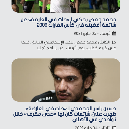
محمد حمص يحكي لـ«جات في العارضة» عن
شائعة أغضبته في كأس القارات 2009
الأربعاء - ٠٥ مايو ٢٠٢١
حل الكابتن محمد حمص، لاعب الإسماعيلي السابق، ضيفا
على كريم خطاب، يوم الأربعاء، عبر برنامج “جات
حسين ياسر المحمدي لـ«جات في العارضة»:
ظهرت عليّ شائعات كان لها «صدى مقرف» خلال
تواجدي في الأهلي
الثلاثاء - ٠٤ مايو ٢٠٢١