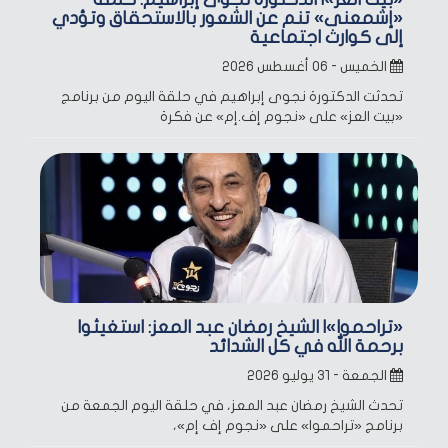
«إشمعنى» تنم عن الشعور بالاستحقاق وتؤدي
إلى كوارث اجتماعية
الخميس - ٠٦ أغسطس ٢٠٢٦
تحدثت الدكتورة نجوى إبراهيم في حلقة اليوم من برنامج
«بيت العز» على «نجوم إف.إم» عن فكرة
«تراحموا»| الشيخ رمضان عبد المعز: استغيثوا
برحمة الله في كل الشدائد
الجمعة - ٣١ يوليو ٢٠٢٦
تحدث الشيخ رمضان عبد المعز، في حلقة اليوم الجمعة من
برنامج «تراحموا» على «نجوم إف إم»،