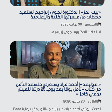
«بيت العز» | الدكتورة نجوى إبراهيم تستعيد
محطات من مسيرتها الفنية والإعلامية
الخميس - ٣٠ يوليو ٢٠٢٦
استعادت الدكتورة نجوى إبراهيم،
«التوليفة»| أحمد مراد يستعرض فلسفة التأمل
من كتاب «تأمل يومًا بعد يوم.. 25 درسًا للعيش
بوعي كامل»
الثلاثاء - ٢٨ يوليو ٢٠٢٦
تحدث الروائي أحمد مراد، عبر برنامج «التوليفة» برعاية iRead