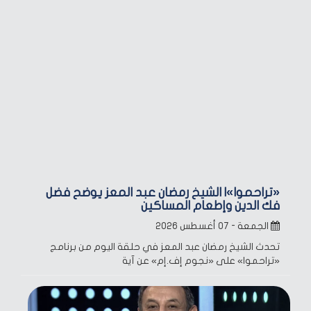
«تراحموا»| الشيخ رمضان عبد المعز يوضح فضل
فك الدين وإطعام المساكين
الجمعة - ٠٧ أغسطس ٢٠٢٦
تحدث الشيخ رمضان عبد المعز في حلقة اليوم من برنامج
«تراحموا» على «نجوم إف.إم» عن آية