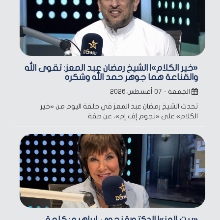
«خير الكلام»| الشيخ رمضان عبد المعز: تقوى الله
والقناعة هما جوهر حمد الله وشكره
الجمعة - ٠٧ أغسطس ٢٠٢٦
تحدث الشيخ رمضان عبد المعز في حلقة اليوم من «خير
الكلام» على «نجوم إف.إم»، عن صفة
«بيت العز»| الدكتورة نجوى إبراهيم: كلمة