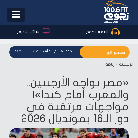
Toggle
igation
شاهد نجوم
اسمع نجوم
نجوم اف ام - على كيفك
-
نجوم اف ام - ع
تستمع الآن
الرئيسية
»
رياضة
«مصر تواجه الأرجنتين..
والمغرب أمام كندا»|
مواجهات مرتقبة في
دور الـ16 بمونديال 2026