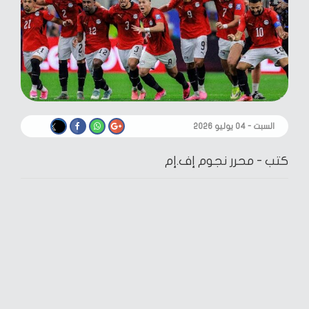
السبت - ٠٤ يوليو ٢٠٢٦
كتب -
محرر نجوم إف.إم