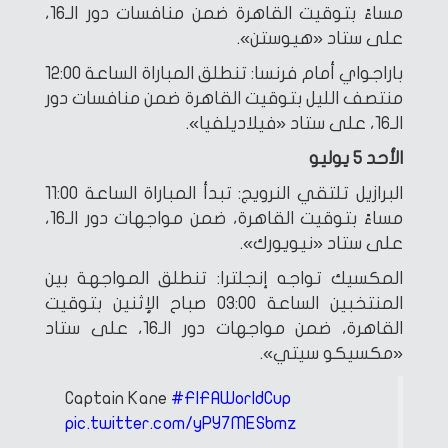
مساءً بتوقيت القاهرة ضمن منافسات دور الـ16،
على ستاد «هيوستن».
باراجواي أمام فرنسا: تنطلق المباراة الساعة 12:00
منتصف الليل بتوقيت القاهرة ضمن منافسات دور
الـ16، على ستاد «فيلاديلفيا».
الأحد 5 يوليو
البرازيل تلتقي النرويج: تبدأ المباراة الساعة 11:00
مساءً بتوقيت القاهرة، ضمن مواجهات دور الـ16،
على ستاد «نيويورك».
المكسيك تواجه إنجلترا: تنطلق المواجهة بين
المنتخبين الساعة 03:00 صباح الإثنين بتوقيت
القاهرة، ضمن مواجهات دور الـ16، على ستاد
«مكسيكو سيتي».
Captain Kane
#FIFAWorldCup
pic.twitter.com/yPY7MESbmz