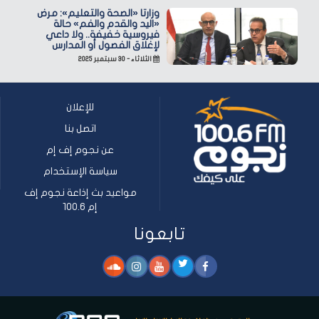
وزارتا «الصحة والتعليم»: مرض
«اليد والقدم والفم» حالة
فيروسية خفيفة.. ولا داعي
لإغلاق الفصول أو المدارس
الثلاثاء - ٣٠ سبتمبر ٢٠٢٥
للإعلان
اتصل بنا
عن نجوم إف إم
سياسة الإستخدام
مواعيد بث إذاعة نجوم إف
إم 100.6
تابعونا