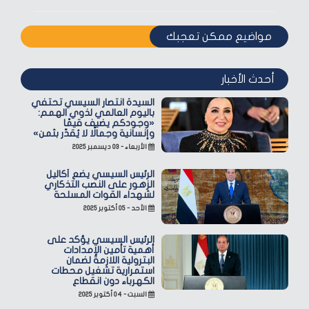
مواضيع ممكن تعجبك
أحدث الأخبار
السيدة انتصار السيسي تحتفي
باليوم العالمي لذوي الهمم:
«وجودكم يضيف قيمًا
وإنسانية وجمالًا لا يُقدّر بثمن»
الأربعاء - ٠٣ ديسمبر ٢٠٢٥
الرئيس السيسي يضع أكاليل
الزهور على النصب التذكاري
لشهداء القوات المسلحة
الأحد - ٠٥ أكتوبر ٢٠٢٥
الرئيس السيسي يؤكد على
أهمية تأمين الإمدادات
البترولية اللازمة لضمان
استمرارية تشغيل محطات
الكهرباء دون انقطاع
السبت - ٠٤ أكتوبر ٢٠٢٥