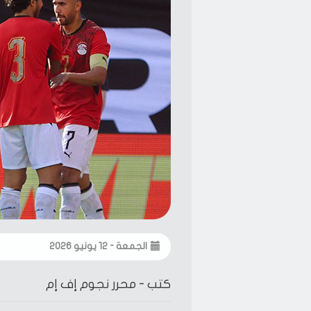
الجمعة - ١٢ يونيو ٢٠٢٦
كتب -
محرر نجوم إف إم