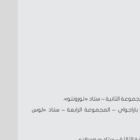
موعة الثانية – ستاد «تورونتو».
د باراجواي – المجموعة الرابعة – ستاد «لوس
 الثالثة – ستاد «بوسطن».