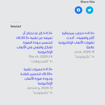
Share this:
Click
Click
to
to
share
share
on
on
Facebook
Twitter
(Opens
(Opens
in
in
Related
new
new
window)
window)
«X.O»| «تجارب سينمائية
«X.O»| كل ما تحتاج أن
أكثر واقعية».. أحدث
تعرفه عن تقنية «DLSS 5»
تطورات الألعاب الإلكترونية
لتحسين جودة الصورة
عالميًا
لشكل واقعي في الألعاب
16 June، 2026
الإلكترونية
In "تكنولوجيا"
24 March، 2026
In "الفيديوهات"
«X.O»| مميزات تقنية
«DLSS» لتحسين كفاءة
وجودة صورة الألعاب
الإلكترونية
13 January، 2026
In "تكنولوجيا"