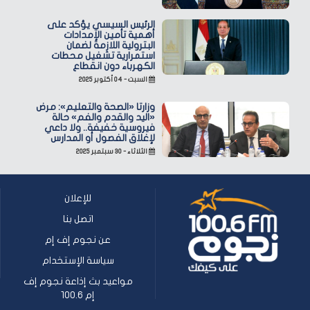
الرئيس السيسي يؤكد على
أهمية تأمين الإمدادات
البترولية اللازمة لضمان
استمرارية تشغيل محطات
الكهرباء دون انقطاع
السبت - ٠٤ أكتوبر ٢٠٢٥
وزارتا «الصحة والتعليم»: مرض
«اليد والقدم والفم» حالة
فيروسية خفيفة.. ولا داعي
لإغلاق الفصول أو المدارس
الثلاثاء - ٣٠ سبتمبر ٢٠٢٥
للإعلان
اتصل بنا
عن نجوم إف إم
سياسة الإستخدام
مواعيد بث إذاعة نجوم إف
إم 100.6