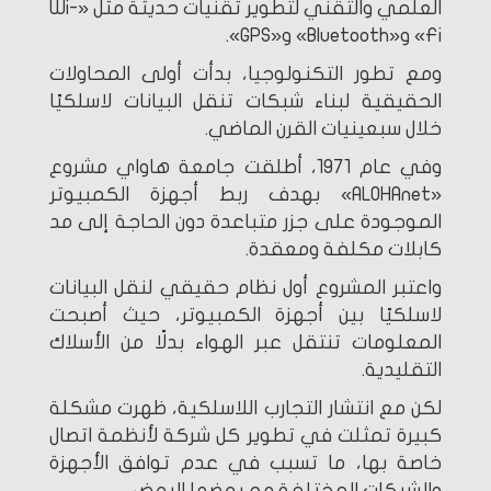
العلمي والتقني لتطوير تقنيات حديثة مثل «Wi-
Fi» و«Bluetooth» و«GPS».
ومع تطور التكنولوجيا، بدأت أولى المحاولات
الحقيقية لبناء شبكات تنقل البيانات لاسلكيًا
خلال سبعينيات القرن الماضي.
وفي عام 1971، أطلقت جامعة هاواي مشروع
«ALOHAnet» بهدف ربط أجهزة الكمبيوتر
الموجودة على جزر متباعدة دون الحاجة إلى مد
كابلات مكلفة ومعقدة.
واعتبر المشروع أول نظام حقيقي لنقل البيانات
لاسلكيًا بين أجهزة الكمبيوتر، حيث أصبحت
المعلومات تنتقل عبر الهواء بدلًا من الأسلاك
التقليدية.
لكن مع انتشار التجارب اللاسلكية، ظهرت مشكلة
كبيرة تمثلت في تطوير كل شركة لأنظمة اتصال
خاصة بها، ما تسبب في عدم توافق الأجهزة
والشبكات المختلفة مع بعضها البعض.