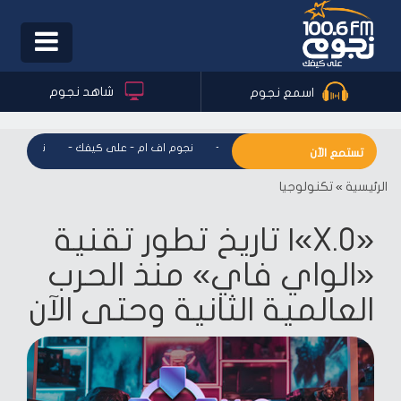
Toggle
igation
شاهد نجوم
اسمع نجوم
نجوم اف ام - على كيفك
-
نجوم اف ام - على كيفك
-
نجوم اف ام 
تستمع الآن
الرئيسية
»
تكنولوجيا
«X.O»| تاريخ تطور تقنية
«الواي فاي» منذ الحرب
العالمية الثانية وحتى الآن