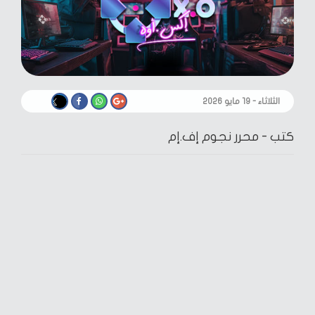
الثلاثاء - ١٩ مايو ٢٠٢٦
كتب -
محرر نجوم إف.إم