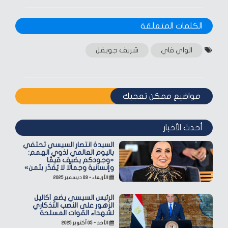
الكلمات المتعلقة‎
الواي فاي
شريف جويفل
مواضيع ممكن تعجبك
أحدث الأخبار
السيدة انتصار السيسي تحتفي
باليوم العالمي لذوي الهمم:
«وجودكم يضيف قيمًا
وإنسانية وجمالًا لا يُقدّر بثمن»
الأربعاء - ٠٣ ديسمبر ٢٠٢٥
الرئيس السيسي يضع أكاليل
الزهور على النصب التذكاري
لشهداء القوات المسلحة
الأحد - ٠٥ أكتوبر ٢٠٢٥