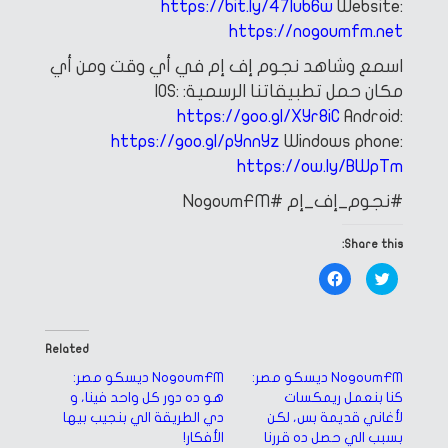
https://bit.ly/47Iub6w
Website:
https://nogoumfm.net
اسمع وشاهد نجوم إف إم في أي وقت ومن أي
مكان
حمل تطبيقاتنا الرسمية:
IOS:
https://goo.gl/XYr8iC
Android:
https://goo.gl/pYnnYz
Windows phone:
https://ow.ly/BWpTm
#نجوم_إف_إم
#NogoumFM
Share this:
Click
Click
to
to
share
share
on
on
Facebook
Twitter
(Opens
(Opens
in
in
Related
new
new
window)
window)
NogoumFM ديسكو مصر:
NogoumFM ديسكو مصر:
كنا بنعمل ريمكسات
هو ده دور كل واحد فينا، و
لأغاني قديمة بس، لكن
دي الطريقة الي بنجيب بيها
بسبب الي حصل ده قررنا
الأفكار!