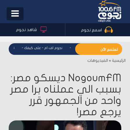
Toggle
igation
شاهد نجوم
اسمع نجوم
نجوم اف ام - على كيفك
-
نجوم اف ام - على كيفك
-
نجوم اف ام
تستمع الآن
الرئيسية
»
الفيديوهات
NogoumFM ديسكو مصر:
بسبب الي عملناه برا مصر
واحد من الجمهور قرر
يرجع مصر!