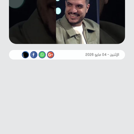
الإثنين - ٠٤ مايو ٢٠٢٦