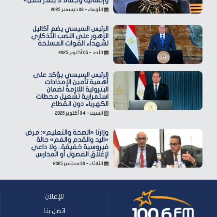
وإنسانية وجمالًا لا يُقدّر بثمن»
الأربعاء - ٠٣ ديسمبر ٢٠٢٥
الرئيس السيسي يضع أكاليل
الزهور على النصب التذكاري
لشهداء القوات المسلحة
الأحد - ٠٥ أكتوبر ٢٠٢٥
الرئيس السيسي يؤكد على
أهمية تأمين الإمدادات
البترولية اللازمة لضمان
استمرارية تشغيل محطات
الكهرباء دون انقطاع
السبت - ٠٤ أكتوبر ٢٠٢٥
وزارتا «الصحة والتعليم»: مرض
«اليد والقدم والفم» حالة
فيروسية خفيفة.. ولا داعي
لإغلاق الفصول أو المدارس
الثلاثاء - ٣٠ سبتمبر ٢٠٢٥
للإعلان
اتصل بنا