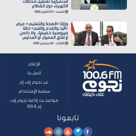
استمرارية تشغيل محطات
الكهرباء دون انقطاع
السبت - ٠٤ أكتوبر ٢٠٢٥
وزارتا «الصحة والتعليم»: مرض
«اليد والقدم والفم» حالة
فيروسية خفيفة.. ولا داعي
لإغلاق الفصول أو المدارس
الثلاثاء - ٣٠ سبتمبر ٢٠٢٥
للإعلان
اتصل بنا
عن نجوم إف إم
سياسة الإستخدام
مواعيد بث إذاعة نجوم إف
إم 100.6
تابعونا