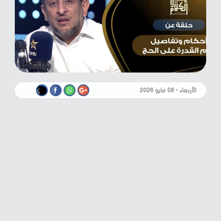
الأربعاء - ٠٦ مايو ٢٠٢٦