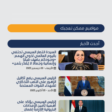
مواضيع ممكن تعجبك
أحدث الأخبار
السيدة انتصار السيسي تحتفي
باليوم العالمي لذوي الهمم:
«وجودكم يضيف قيمًا
وإنسانية وجمالًا لا يُقدّر بثمن»
الأربعاء - ٠٣ ديسمبر ٢٠٢٥
الرئيس السيسي يضع أكاليل
الزهور على النصب التذكاري
لشهداء القوات المسلحة
الأحد - ٠٥ أكتوبر ٢٠٢٥
الرئيس السيسي يؤكد على
أهمية تأمين الإمدادات
البترولية اللازمة لضمان