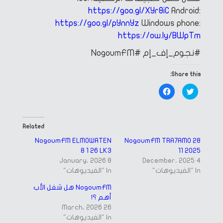
https://goo.gl/XYr8iC
Android:
https://goo.gl/pYnnYz
Windows phone:
https://ow.ly/BWpTm
#نجوم_إف_إم
#NogoumFM
Share this:
Click
Click
to
to
share
share
on
on
Facebook
Twitter
(Opens
(Opens
in
in
Related
new
new
window)
window)
NogoumFM ELMOWATEN
NogoumFM TRA7AMO 28
8 1 26 LK3
11 2025
8 January، 2026
4 December، 2025
In "الفيديوهات"
In "الفيديوهات"
NogoumFM هل شغل الأب
أهم ؟!
26 March، 2026
In "الفيديوهات"