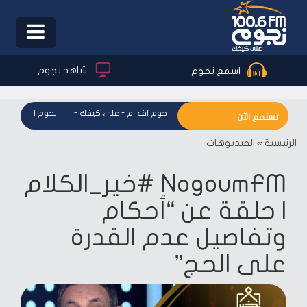
Toggle
igation
شاهد نجوم
اسمع نجوم
نجوم اف ام - على كيفك
-
نجوم اف ام - على كيفك
-
نجوم اف ام - عل
تستمع الآن
الرئيسية
»
الفيديوهات
NogoumFM #خير_الكلام
| حلقة عن “أحكام
وتفاصيل عدم القدرة
على الحج”